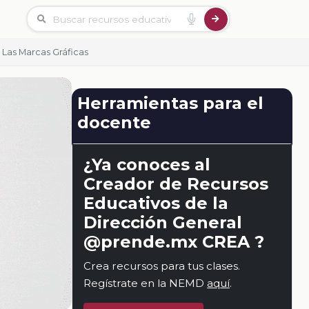
 Las Marcas Gráficas
Herramientas para el
docente
¿Ya conoces al
Creador de Recursos
Educativos de la
Dirección General
@prende.mx CREA ?
Crea recursos para tus clases.
Regístrate en la NEMD
aquí
.