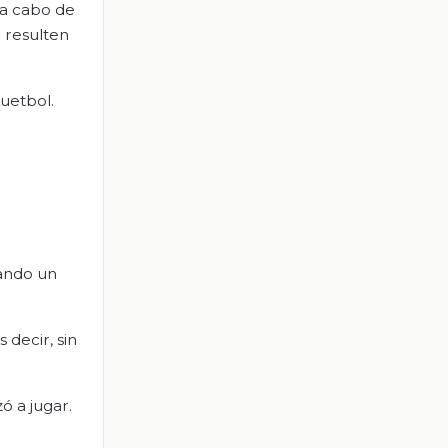
e a cabo de
 resulten
uetbol.
uando un
 decir, sin
 a jugar.