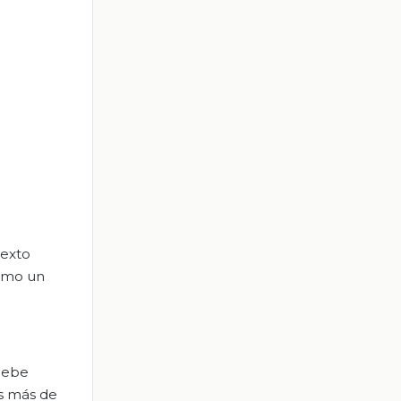
texto
como un
 debe
es más de