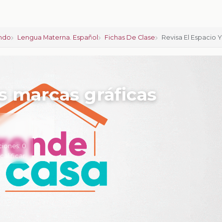
ndo
Lengua Materna. Español
Fichas De Clase
Revisa El Espacio Y
as marcas gráficas
ciones:
0
 calificar