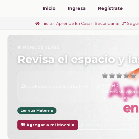
Inicio
Ingresa
Regístrate
Inicio
Aprende En Casa
Secundaria
2° Segu
📚 FICHA DE CLASE
Revisa el espacio y l
Promedio:
0
6 de Febrero de 2025 a las 17:04
Número de valora
Tu calificación:
Sin
Lengua Materna
Anterior
Siguiente
🎒 Agregar a mi Mochila