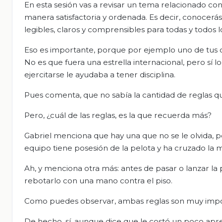
En esta sesión vas a revisar un tema relacionado con 
manera satisfactoria y ordenada. Es decir, conocerá
legibles, claros y comprensibles para todas y todos l
Eso es importante, porque por ejemplo uno de tus 
No es que fuera una estrella internacional, pero sí
ejercitarse le ayudaba a tener disciplina.
Pues comenta, que no sabía la cantidad de reglas q
Pero, ¿cuál de las reglas, es la que recuerda más?
Gabriel menciona que hay una que no se le olvida, 
equipo tiene posesión de la pelota y ha cruzado la m
Ah, y menciona otra más: antes de pasar o lanzar la pe
rebotarlo con una mano contra el piso.
Como puedes observar, ambas reglas son muy impor
De hecho, sí, aunque dice que le costó un poco apr