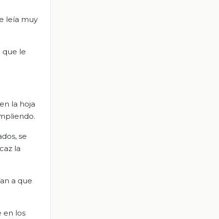
e leía muy
 que le
n la hoja
umpliendo.
ados, se
caz la
ían a que
 en los