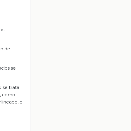
e,
ón de
acios se
 se trata
o, como
rlineado, o