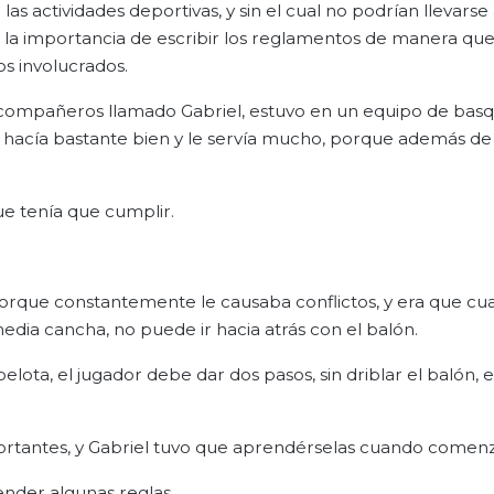
las actividades deportivas, y sin el cual no podrían llevars
s la importancia de escribir los reglamentos de manera que
os involucrados.
compañeros llamado Gabriel, estuvo en un equipo de basq
 lo hacía bastante bien y le servía mucho, porque además de
ue tenía que cumplir.
porque constantemente le causaba conflictos, y era que c
edia cancha, no puede ir hacia atrás con el balón.
lota, el jugador debe dar dos pasos, sin driblar el balón, es
tantes, y Gabriel tuvo que aprendérselas cuando comenzó
ender algunas reglas.