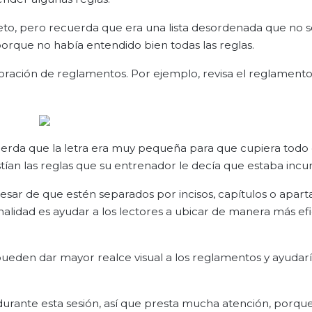
to, pero recuerda que era una lista desordenada que no s
 porque no había entendido bien todas las reglas.
boración de reglamentos. Por ejemplo, revisa el reglamento
rda que la letra era muy pequeña para que cupiera todo e
xistían las reglas que su entrenador le decía que estaba inc
esar de que estén separados por incisos, capítulos o apart
alidad es ayudar a los lectores a ubicar de manera más efi
 pueden dar mayor realce visual a los reglamentos y ayudar
 durante esta sesión, así que presta mucha atención, porque