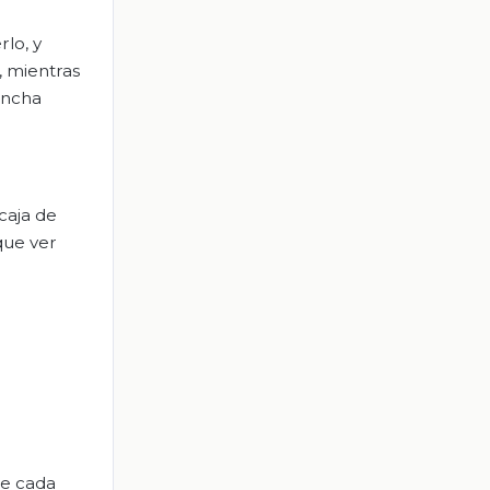
lo, y
, mientras
ancha
caja de
que ver
ce cada