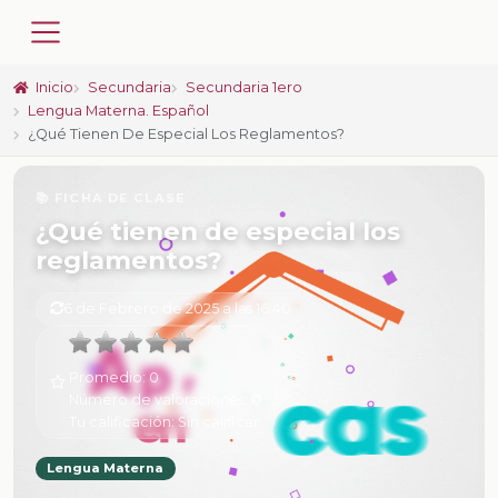
Inicio
Secundaria
Secundaria 1ero
Lengua Materna. Español
¿Qué Tienen De Especial Los Reglamentos?
📚 FICHA DE CLASE
¿Qué tienen de especial los
reglamentos?
6 de Febrero de 2025 a las 16:40
Promedio:
0
Número de valoraciones:
0
Tu calificación:
Sin calificar
Lengua Materna