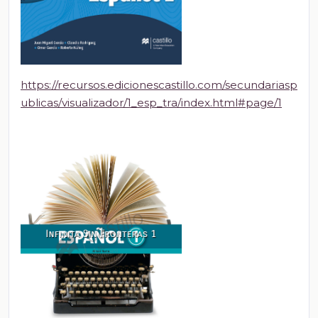
https://recursos.edicionescastillo.com/secundariasp
ublicas/visualizador/1_esp_tra/index.html#page/1