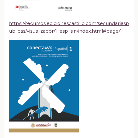
https://recursos.edicionescastillo.com/secundariasp
ublicas/visualizador/1_esp_sin/index.html#page/1