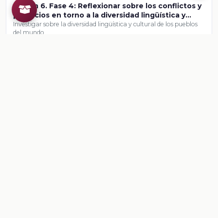
Sesión 6. Fase 4: Reflexionar sobre los conflictos y
prejuicios en torno a la diversidad lingüística y
cultural
Investigar sobre la diversidad lingüística y cultural de los pueblos
del mundo
Ver contenido
CONTENIDO
Un público activo
presenta una exposición acerca de un tema de interés general.
Ver contenido