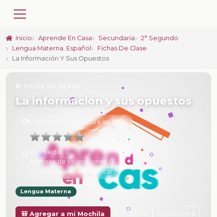
Inicio
Aprende En Casa
Secundaria
2° Segundo
Lengua Materna. Español
Fichas De Clase
La Información Y Sus Opuestos
📚 FICHA DE CLASE
La información y sus opuestos
6 de Febrero de 2025 a las 17:04
Promedio:
0
Número de valoraciones:
0
Tu calificación:
Sin calificar
Lengua Materna
Anterior
Siguiente
🎒 Agregar a mi Mochila