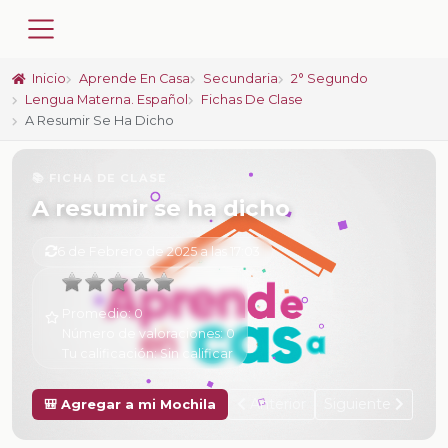
Inicio
Aprende En Casa
Secundaria
2° Segundo
Lengua Materna. Español
Fichas De Clase
A Resumir Se Ha Dicho
📚 FICHA DE CLASE
A resumir se ha dicho
6 de Febrero de 2025 a las 17:03
Promedio:
0
Número de valoraciones:
0
Tu calificación:
Sin calificar
Anterior
Siguiente
🎒 Agregar a mi Mochila