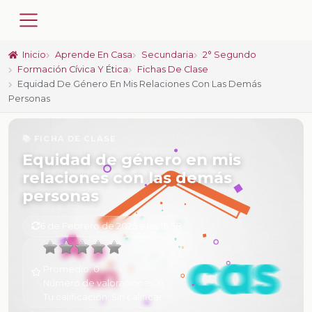
Inicio
Aprende En Casa
Secundaria
2° Segundo
Formación Cívica Y Ética
Fichas De Clase
Equidad De Género En Mis Relaciones Con Las Demás
Personas
📚 FICHA DE CLASE
Equidad de género en mis
relaciones con las demás
personas
6 de Febrero de 2025 a las 16:58
Promedio:
0
Número de valoraciones:
0
Tu calificación:
Sin calificar