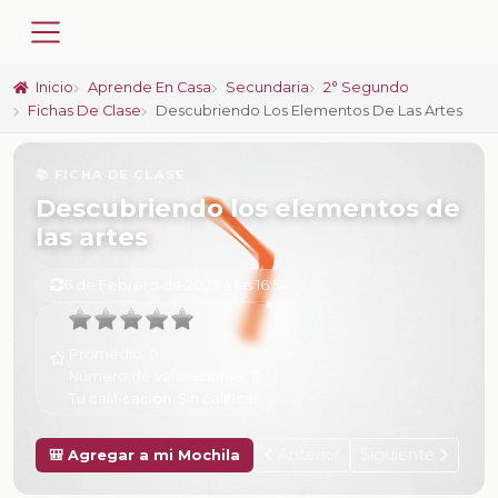
Inicio
Aprende En Casa
Secundaria
2° Segundo
Fichas De Clase
Descubriendo Los Elementos De Las Artes
📚 FICHA DE CLASE
Descubriendo los elementos de
las artes
6 de Febrero de 2025 a las 16:54
Promedio:
0
Número de valoraciones:
0
Tu calificación:
Sin calificar
Anterior
Siguiente
🎒 Agregar a mi Mochila