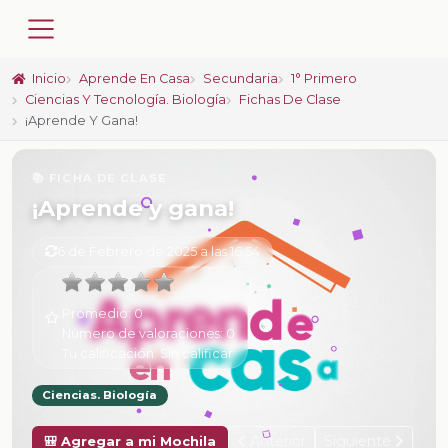
Inicio
Aprende En Casa
Secundaria
1° Primero
Ciencias Y Tecnología. Biología
Fichas De Clase
¡Aprende Y Gana!
📚 FICHA DE CLASE
¡Aprende y gana!
6 de Febrero de 2025 a las 16:54
Promedio:
0
Número de valoraciones:
0
Tu calificación:
Sin calificar
Ciencias. Biología
Anterior
Siguiente
🎒 Agregar a mi Mochila