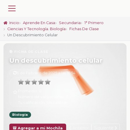
Inicio
Aprende En Casa
Secundaria
1° Primero
Ciencias Y Tecnología. Biología
Fichas De Clase
Un Descubrimiento Celular
📚 FICHA DE CLASE
Un descubrimiento celular
6 de Febrero de 2025 a las 16:54
Promedio:
0
Número de valoraciones:
0
Tu calificación:
Sin calificar
Biología
Anterior
Siguiente
🎒 Agregar a mi Mochila