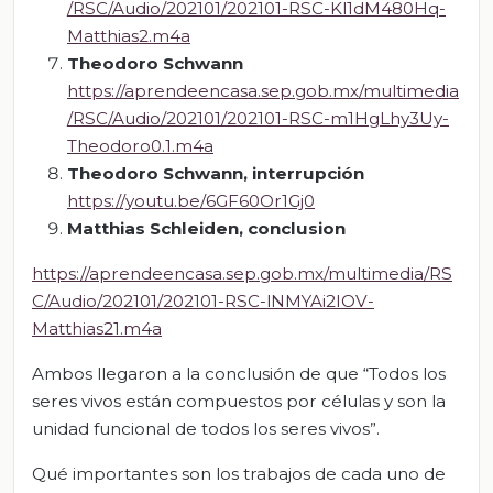
/RSC/Audio/202101/202101-RSC-Kl1dM480Hq-
Matthias2.m4a
Theodoro
Schwann
https://aprendeencasa.sep.gob.mx/multimedia
/RSC/Audio/202101/202101-RSC-m1HgLhy3Uy-
Theodoro0.1.m4a
Theodoro
Schwann,
interrupción
https://youtu.be/6GF60Or1Gj0
Matthias Schleiden,
conclusion
https://aprendeencasa.sep.gob.mx/multimedia/RS
C/Audio/202101/202101-RSC-lNMYAi2IOV-
Matthias21.m4a
Ambos llegaron a la conclusión de que “Todos los
seres vivos están compuestos por células y son la
unidad funcional de todos los seres vivos”.
Qué importantes son los trabajos de cada uno de