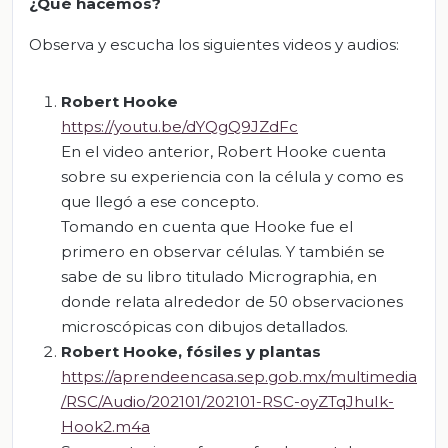
¿Qué hacemos?
Observa y escucha los siguientes videos y audios:
Robert Hooke
https://youtu.be/dYQgQ9JZdFc
En el video anterior, Robert Hooke cuenta
sobre su experiencia con la célula y como es
que llegó a ese concepto.
Tomando en cuenta que Hooke fue el
primero en observar células. Y también se
sabe de su libro titulado Micrographia, en
donde relata alrededor de 50 observaciones
microscópicas con dibujos detallados.
Robert Hooke,
f
ó
siles
y
plantas
https://aprendeencasa.sep.gob.mx/multimedia
/RSC/Audio/202101/202101-RSC-oyZTqJhuIk-
Hook2.m4a