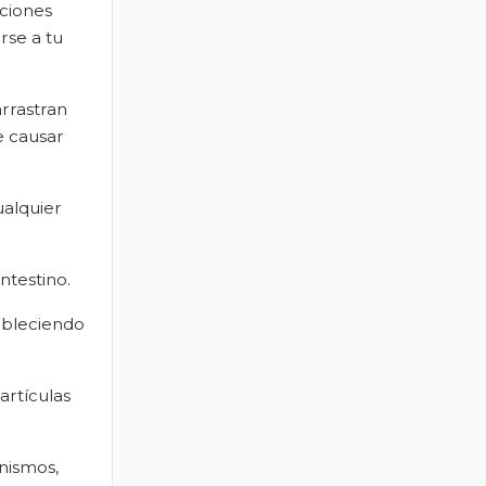
iciones
rse a tu
arrastran
e causar
ualquier
ntestino.
ableciendo
artículas
anismos,