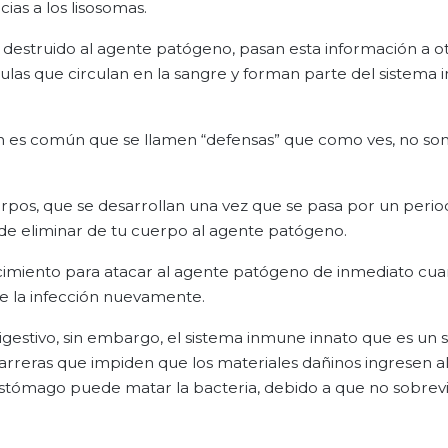
ias a los lisosomas.
destruido al agente patógeno, pasan esta información a o
lulas que circulan en la sangre y forman parte del sistema
 es común que se llamen “defensas” que como ves, no son
uerpos, que se desarrollan una vez que se pasa por un peri
de eliminar de tu cuerpo al agente patógeno.
imiento para atacar al agente patógeno de inmediato cu
le la infección nuevamente.
gestivo, sin embargo, el sistema inmune innato que es un 
arreras que impiden que los materiales dañinos ingresen a
l estómago puede matar la bacteria, debido a que no sobrev