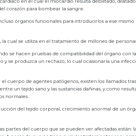
diaco en el cual el miocardio resulta debilitado, dilatado
del corazón para bombear la sangre.
 incluso órganos funcionales para introducirlos a ese mismo
 la cual se utiliza en el tratamiento de millones de person
ando se hacen pruebas de compatibilidad del órgano con l
y se produzca un rechazo, lo cual ocasionaría una infecc
el cuerpo de agentes patógenos, existen los llamados tra
entre un tejido sano y las sustancias dañinas, y como result
os normales.
ucción del tejido corporal, crecimiento anormal de un órg
s partes del cuerpo que se pueden ver afectadas están: la 