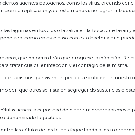
 ciertos agentes patógenos, como los virus, creando cond
cien su replicación y, de esta manera, no logren introduci
 las lágrimas en los ojos o la saliva en la boca, que lavan y 
e penetren, como en este caso con esta bacteria que pued
obianas, que no permitirán que progrese la infección. De c
a tratar cualquier infección y el contagio de la misma.
icroorganismos que viven en perfecta simbiosis en nuestro i
impiden que otros se instalen segregando sustancias o est
células tienen la capacidad de digerir microorganismos o p
eso denominado fagocitosis.
ntre las células de los tejidos fagocitando a los microorg