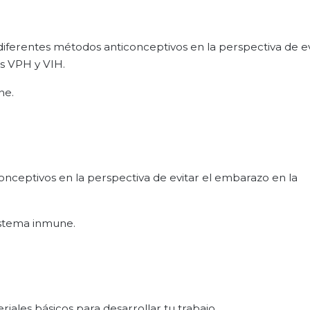
diferentes métodos anticonceptivos en la perspectiva de ev
as VPH y VIH.
ne.
onceptivos en la perspectiva de evitar el embarazo en la
istema inmune.
riales básicos para desarrollar tu trabajo.