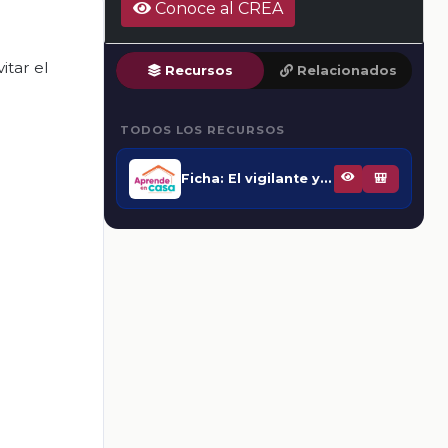
Conoce al CREA
itar el
Recursos
Relacionados
TODOS LOS RECURSOS
Ficha: El vigilante y defensor del cuerpo humano.
🎒