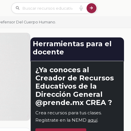
Y Defensor Del Cuerpo Humano.
Herramientas para el
docente
¿Ya conoces al
Creador de Recursos
Educativos de la
Dirección General
@prende.mx CREA ?
Crea recursos para tus clases.
Regístrate en la NEMD
aquí
.