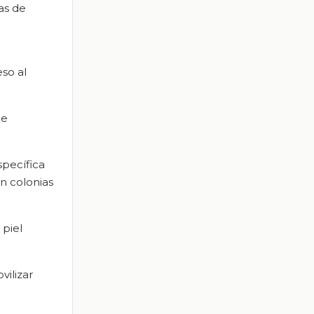
as de
so al
de
specífica
n colonias
 piel
vilizar