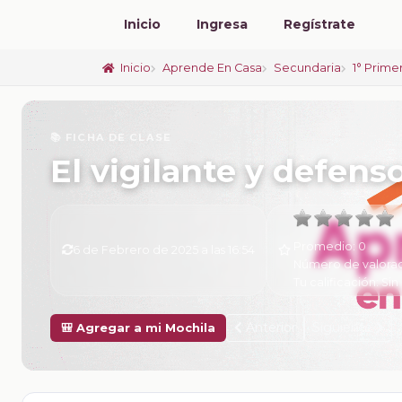
Inicio
Ingresa
Regístrate
Inicio
Aprende En Casa
Secundaria
1° Prime
📚 FICHA DE CLASE
El vigilante y defen
Promedio:
0
6 de Febrero de 2025 a las 16:54
Número de valora
Tu calificación:
Sin 
Anterior
Siguiente
🎒 Agregar a mi Mochila