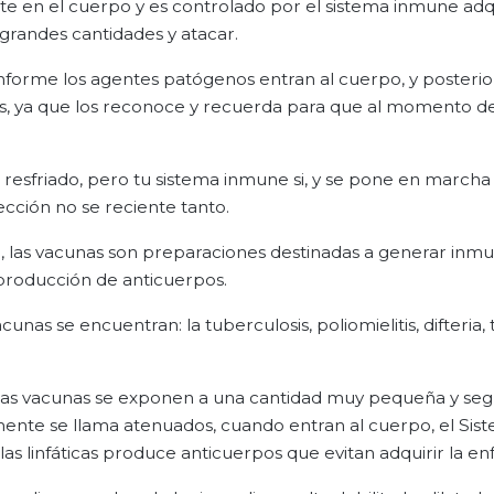
e en el cuerpo y es controlado por el sistema inmune adqu
 grandes cantidades y atacar.
onforme los agentes patógenos entran al cuerpo, y poster
os, ya que los reconoce y recuerda para que al momento de
 resfriado, pero tu sistema inmune si, y se pone en marcha 
fección no se reciente tanto.
, las vacunas son preparaciones destinadas a generar inm
producción de anticuerpos.
nas se encuentran: la tuberculosis, poliomielitis, difteria, 
Las vacunas se exponen a una cantidad muy pequeña y seg
camente se llama atenuados, cuando entran al cuerpo, el Sis
las linfáticas produce anticuerpos que evitan adquirir la e