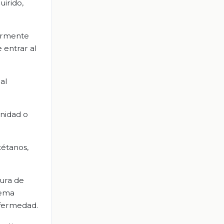
irido,
iormente
 entrar al
al
unidad o
tétanos,
ura de
tema
nfermedad.