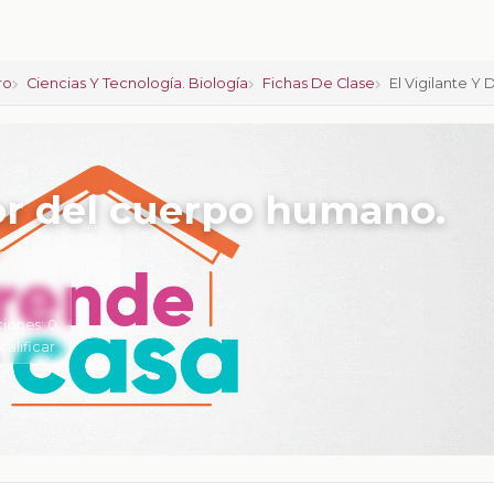
ro
Ciencias Y Tecnología. Biología
Fichas De Clase
El Vigilante 
sor del cuerpo humano.
ciones:
0
calificar