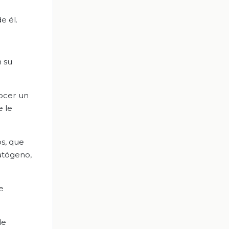
e él.
 su
nocer un
e le
s, que
atógeno,
e
de