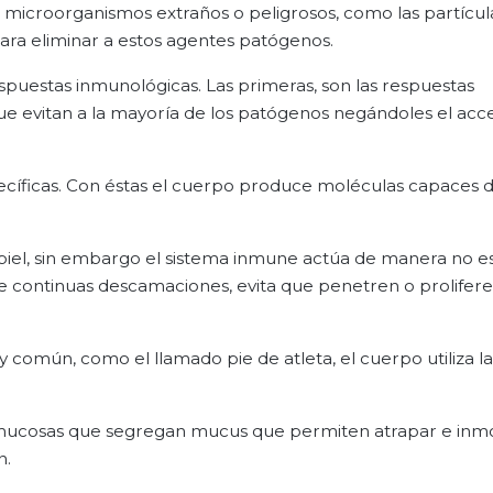
icroorganismos extraños o peligrosos, como las partícul
ra eliminar a estos agentes patógenos.
spuestas inmunológicas. Las primeras, son las respuestas
ue evitan a la mayoría de los patógenos negándoles el acce
ecíficas. Con éstas el cuerpo produce moléculas capaces 
a piel, sin embargo el sistema inmune actúa de manera no e
fre continuas descamaciones, evita que penetren o prolifere
omún, como el llamado pie de atleta, el cuerpo utiliza la
de mucosas que segregan mucus que permiten atrapar e inmo
n.