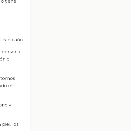
 o tiene
as cada año
a persona
ión o
stornos
ado el
ano y
piel, los