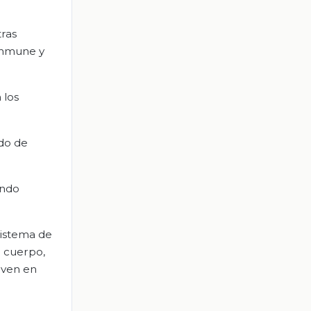
tras
 inmune y
 los
odo de
ando
sistema de
l cuerpo,
iven en