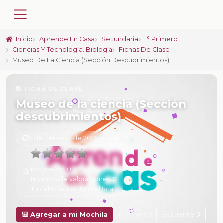
Inicio
Aprende En Casa
Secundaria
1° Primero
Ciencias Y Tecnología. Biología
Fichas De Clase
Museo De La Ciencia (Sección Descubrimientos)
📚 FICHA DE CLASE
Museo de la ciencia (Sección
descubrimientos)
6 de Febrero de 2025 a las 16:54
Promedio:
0
Número de valoraciones:
0
Tu calificación:
Sin calificar
Anterior
Siguiente
🎒 Agregar a mi Mochila