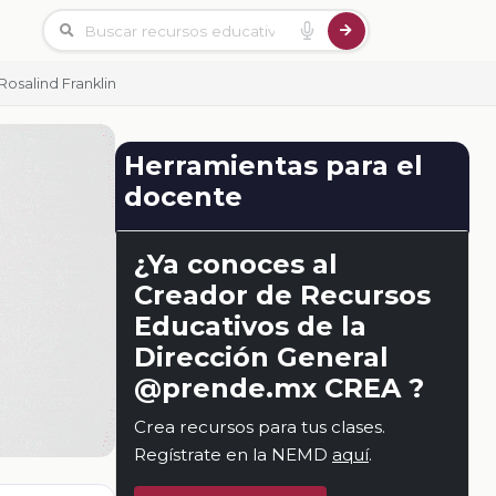
Rosalind Franklin
Herramientas para el
docente
¿Ya conoces al
Creador de Recursos
Educativos de la
Dirección General
@prende.mx CREA ?
Crea recursos para tus clases.
Regístrate en la NEMD
aquí
.