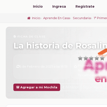
Inicio
Ingresa
Regístrate
Inicio
Aprende En Casa
Secundaria
1° Prime
📚 FICHA DE CLASE
La historia de Rosali
Promedio:
0
6 de Febrero de 2025 a las 16:53
Número de valorac
Tu calificación:
Sin 
Anterior
Siguiente
🎒 Agregar a mi Mochila