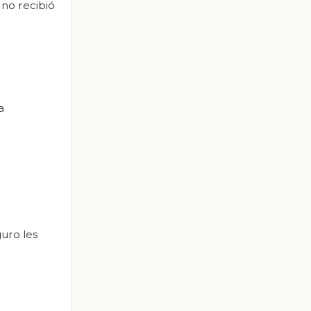
 no recibió
a
guro les