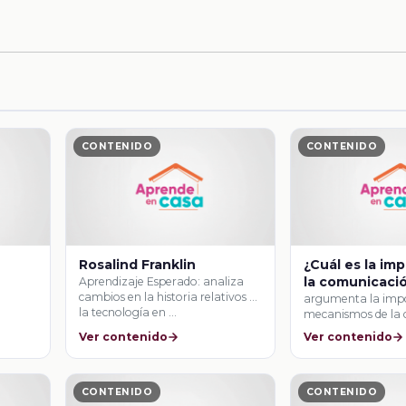
CONTENIDO
CONTENIDO
Rosalind Franklin
¿Cuál es la im
la comunicació
Aprendizaje Esperado: analiza
cambios en la historia relativos a
validación del
argumenta la impo
la tecnología en …
mecanismos de la
conocimiento c
de ideas y …
Ver contenido
Ver contenido
CONTENIDO
CONTENIDO