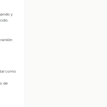
jando y
cido.
ranklin
, tal como
to de