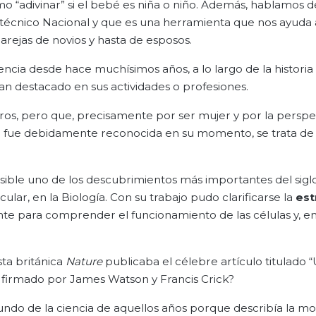
 “adivinar” si el bebé es niña o niño. Además, hablamos d
litécnico Nacional y que es una herramienta que nos ayuda
 parejas de novios y hasta de esposos.
encia desde hace muchísimos años, a lo largo de la histori
an destacado en sus actividades o profesiones.
os, pero que, precisamente por ser mujer y por la perspe
 fue debidamente reconocida en su momento, se trata de 
posible uno de los descubrimientos más importantes del sigl
ular, en la Biología. Con su trabajo pudo clarificarse la
est
nte para comprender el funcionamiento de las células y, en
sta británica
Nature
publicaba el célebre artículo titulado 
, firmado por James Watson y Francis Crick?
do de la ciencia de aquellos años porque describía la mo