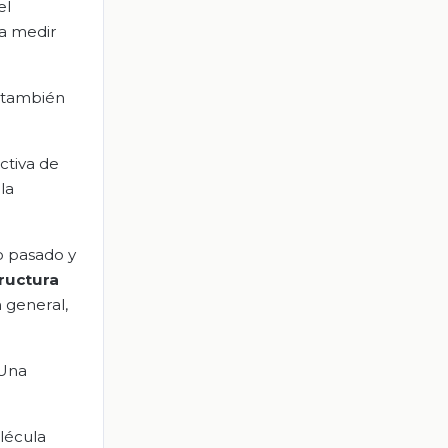
el
 a medir
a también
ctiva de
la
o pasado y
ructura
 general,
“Una
lécula