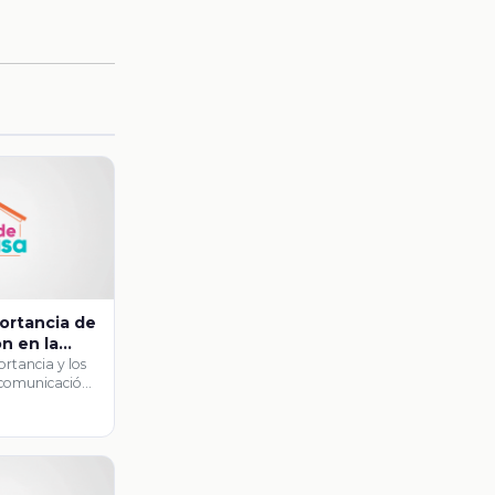
portancia de
n en la
rtancia y los
 comunicación
ientífico?