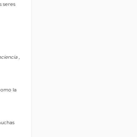
s seres
nciencia
,
 como la
muchas