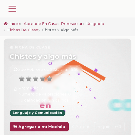
Inicio
Aprende En Casa
Preescolar
Unigrado
Fichas De Clase
Chistes Y Algo Más
📚 FICHA DE CLASE
Chistes y algo más
6 de Febrero de 2025 a las 16:50
Promedio:
0
Número de valoraciones:
0
Tu calificación:
Sin calificar
Lenguaje y Comunicación
Anterior
Siguiente
🎒 Agregar a mi Mochila