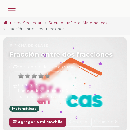
Inicio
Secundaria
Secundaria 1ero
Matemáticas
Fracción Entre Dos Fracciones
📚 FICHA DE CLASE
Fracción entre dos fracciones
6 de Febrero de 2025 a las 16:42
Promedio:
0
Número de valoraciones:
0
Tu calificación:
Sin calificar
Matemáticas
Anterior
Siguiente
🎒 Agregar a mi Mochila