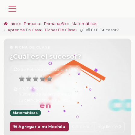
Inicio
Primaria
Primaria 6to
Matemáticas
Aprende En Casa
Fichas De Clase
¿Cuál Es El Sucesor?
📚 FICHA DE CLASE
¿Cuál es el sucesor?
6 de Febrero de 2025 a las 15:57
Promedio:
0
Número de valoraciones:
0
Tu calificación:
Sin calificar
Matemáticas
Anterior
Siguiente
🎒 Agregar a mi Mochila