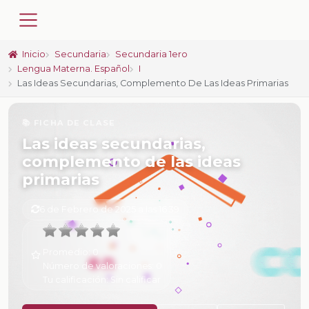
Inicio
Secundaria
Secundaria 1ero
Lengua Materna. Español
I
Las Ideas Secundarias, Complemento De Las Ideas Primarias
📚 FICHA DE CLASE
Las ideas secundarias,
complemento de las ideas
primarias
6 de Febrero de 2025 a las 16:39
Promedio:
0
Número de valoraciones:
0
Tu calificación:
Sin calificar