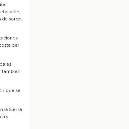
dos
Michoacán,
 de sorgo,
taciones
costa del
ipales
r también
ir que se
 la Sierra
la y