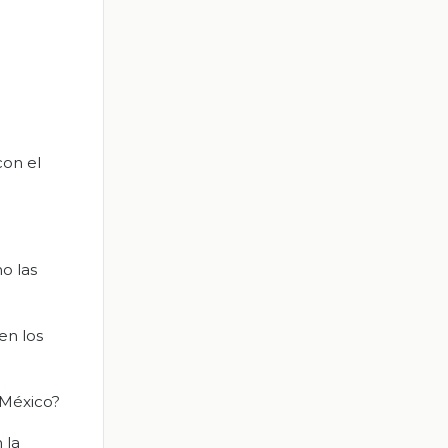
con el
o las
en los
 México?
 la