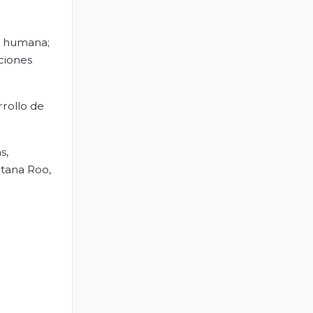
a humana;
ciones
rrollo de
s,
ntana Roo,