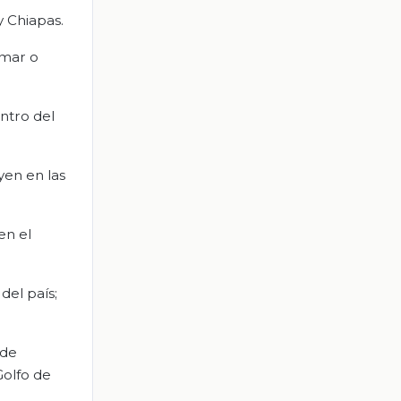
y Chiapas.
 mar o
ntro del
yen en las
en el
del país;
 de
Golfo de