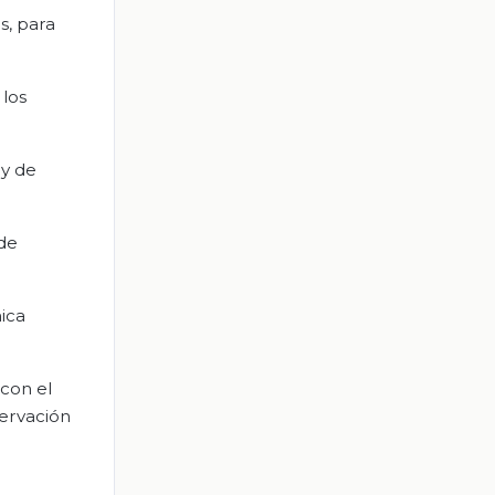
s, para
 los
 y de
 de
ica
 con el
servación
.