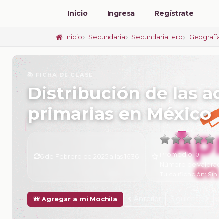
Inicio
Ingresa
Regístrate
Inicio
Secundaria
Secundaria 1ero
Geografí
📚 FICHA DE CLASE
Distribución de las 
primarias en México
Promedio:
0
6 de Febrero de 2025 a las 16:36
Número de valora
Tu calificación:
Sin 
Anterior
Siguiente
🎒 Agregar a mi Mochila