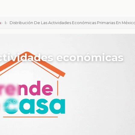
a
I
Distribución De Las Actividades Económicas Primarias En Méxic
actividades económicas
ciones:
0
calificar