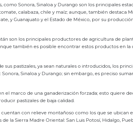
aís, como Sonora, Sinaloa y Durango son los principales esta
jitomate, calabaza, chile y maíz; aunque, también destaca 
ate, y Guanajuato y el Estado de México, por su producción
tán son los principales productores de agricultura de plan
unque también es posible encontrar estos productos en la 
e sus pastizales, ya sean naturales o introducidos, los princ
: Sonora, Sinaloa y Durango; sin embargo, es preciso suma
n el marco de una ganaderización forzada; esto quiere dec
roducir pastizales de baja calidad.
ue cuentan con relieve montañoso como los que se ubican en
 de la Sierra Madre Oriental: San Luis Potosí, Hidalgo, Pueb