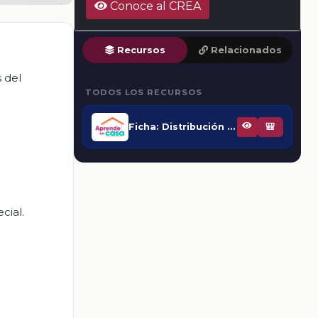
Conoce al CREA
Recursos
Relacionados
 del
TODOS LOS RECURSOS
Ficha: Distribución de las actividades económicas primarias en México
🎒
cial.