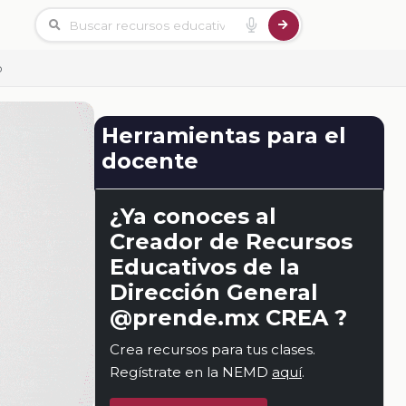
o
Herramientas para el
docente
¿Ya conoces al
Creador de Recursos
Educativos de la
Dirección General
@prende.mx CREA ?
Crea recursos para tus clases.
Regístrate en la NEMD
aquí
.