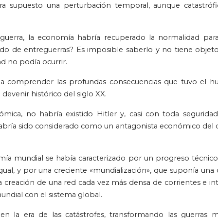
ra supuesto una perturbación temporal, aunque catastrófi
 guerra, la economía habría recuperado la normalidad para
do de entreguerras? Es imposible saberlo y no tiene objet
d no podía ocurrir.
da a comprender las profundas consecuencias que tuvo el h
evenir histórico del siglo XX.
nómica, no habría existido Hitler y, casi con toda segurid
 habría sido considerado como un antagonista económico del 
nomía mundial se había caracterizado por un progreso técnico
al, y por una creciente «mundialización», que suponía una d
 la creación de una red cada vez más densa de corrientes e i
undial con el sistema global.
en la era de las catástrofes, transformando las guerras m