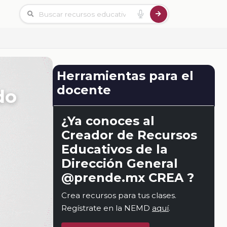
Herramientas para el
docente
do
¿Ya conoces al
Creador de Recursos
Educativos de la
Dirección General
@prende.mx CREA ?
Crea recursos para tus clases.
Regístrate en la NEMD
aquí
.