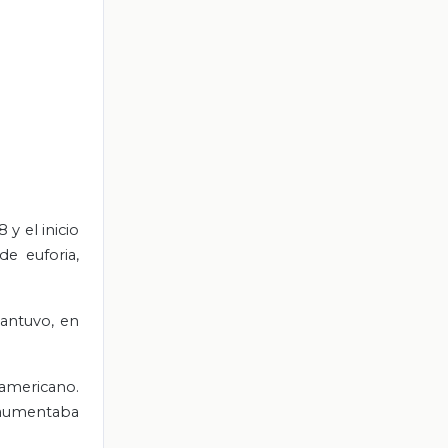
y el inicio
e euforia,
antuvo, en
americano.
o aumentaba