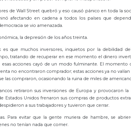
alores de Wall Street quebró y eso causó pánico en toda la so
minó afectando en cadena a todos los países que depend
a democracia se vio amenazada.
onómica, la depresión de los años treinta.
es que muchos inversores, inquietos por la debilidad de
mpo, tratando de recuperar en ese momento el dinero invert
de esas acciones cayó de un modo fulminante. El momento c
venta no encontraron comprador; estas acciones ya no valían
que las compraron, ocasionando la ruina de miles de americano
ancos retiraron sus inversiones de Europa y provocaron la
e Estados Unidos frenaron sus compras de productos extran
pidieron a sus trabajadores y tuvieron que cerrar.
as. Para evitar que la gente muriera de hambre, se abrier
uienes no tenían nada que comer.