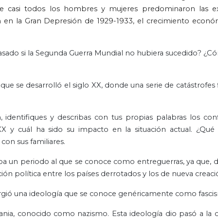
 de casi todos los hombres y mujeres predominaron las ex
n en la Gran Depresión de 1929-1933, el crecimiento econó
pasado si la Segunda Guerra Mundial no hubiera sucedido? ¿Có
ue se desarrolló el siglo XX, donde una serie de catástrofes
n, identifiques y describas con tus propias palabras los con
XX y cuál ha sido su impacto en la situación actual. ¿Qué
con sus familiares.
ropa un periodo al que se conoce como entreguerras, ya que, 
ión política entre los países derrotados y los de nueva creaci
urgió una ideología que se conoce genéricamente como fasci
mania, conocido como nazismo. Esta ideología dio pasó a la 