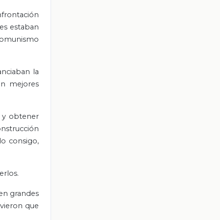
nfrontación
ses estaban
l comunismo
nciaban la
an mejores
s y obtener
onstrucción
do consigo,
erlos.
 en grandes
uvieron que