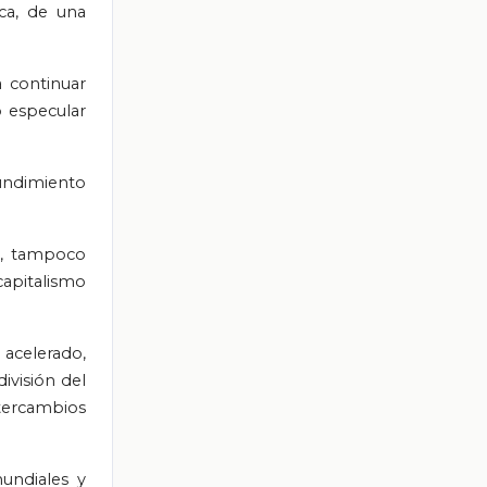
ca, de una
 continuar
o especular
undimiento
ad, tampoco
capitalismo
 acelerado,
ivisión del
ntercambios
undiales y