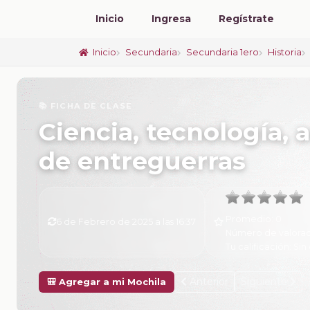
Inicio
Ingresa
Regístrate
Inicio
Secundaria
Secundaria 1ero
Historia
📚 FICHA DE CLASE
Ciencia, tecnología, a
de entreguerras
Promedio:
0
6 de Febrero de 2025 a las 16:37
Número de valorac
Tu calificación:
Sin 
Anterior
Siguiente
🎒 Agregar a mi Mochila