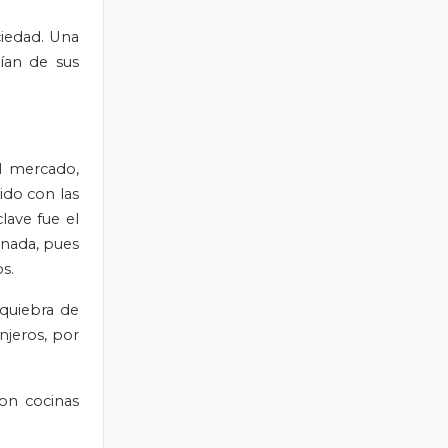
ciedad. Una
ían de sus
l mercado,
ido con las
lave fue el
 nada, pues
s.
 quiebra de
jeros, por
on cocinas