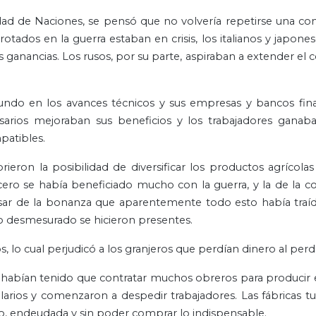
dad de Naciones, se pensó que no volvería repetirse una co
otados en la guerra estaban en crisis, los italianos y japone
ás ganancias. Los rusos, por su parte, aspiraban a extender e
undo en los avances técnicos y sus empresas y bancos fina
esarios mejoraban sus beneficios y los trabajadores ganab
patibles.
eron la posibilidad de diversificar los productos agrícola
ero se había beneficiado mucho con la guerra, y la de la c
esar de la bonanza que aparentemente todo esto había traí
o desmesurado se hicieron presentes.
lo cual perjudicó a los granjeros que perdían dinero al perd
icas habían tenido que contratar muchos obreros para producir
arios y comenzaron a despedir trabajadores. Las fábricas t
o, endeudada y sin poder comprar lo indispensable.