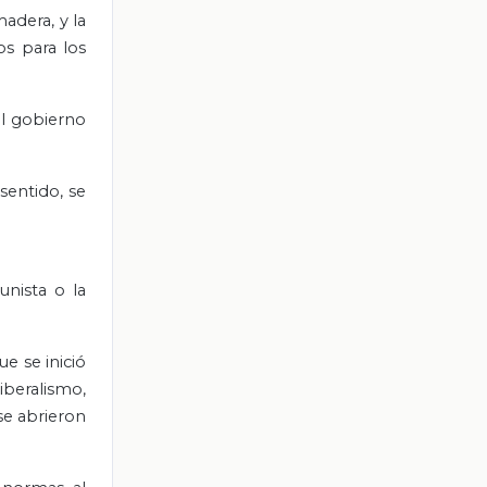
adera, y la
os para los
el gobierno
sentido, se
unista o la
e se inició
iberalismo,
se abrieron