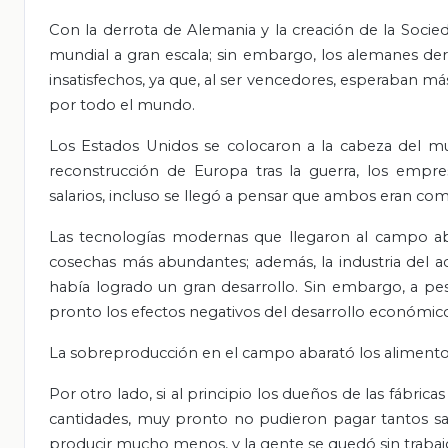
Con la derrota de Alemania y la creación de la Socie
mundial a gran escala; sin embargo, los alemanes derr
insatisfechos, ya que, al ser vencedores, esperaban m
por todo el mundo.
Los Estados Unidos se colocaron a la cabeza del m
reconstrucción de Europa tras la guerra, los empr
salarios, incluso se llegó a pensar que ambos eran com
Las tecnologías modernas que llegaron al campo abri
cosechas más abundantes; además, la industria del ac
había logrado un gran desarrollo. Sin embargo, a p
pronto los efectos negativos del desarrollo económic
La sobreproducción en el campo abarató los alimentos, 
Por otro lado, si al principio los dueños de las fábr
cantidades, muy pronto no pudieron pagar tantos sal
producir mucho menos, y la gente se quedó sin trabaj