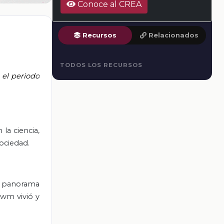
Conoce al CREA
Recursos
Relacionados
TODOS LOS RECURSOS
 el periodo
la ciencia,
sociedad.
el panorama
awm vivió y