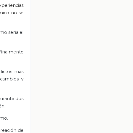
periencias
mico no se
mo sería el
 finalmente
flictos más
 cambios y
durante dos
ón.
smo.
creación de