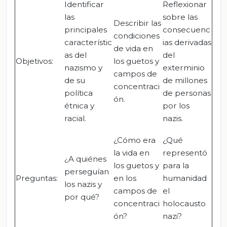
Identificar
Reflexionar
las
sobre las
Describir las
principales
consecuenc
condiciones
característic
ias derivadas
de vida en
as del
del
Objetivos:
los guetos y
nazismo y
exterminio
campos de
de su
de millones
concentraci
política
de personas
ón.
étnica y
por los
racial.
nazis.
¿Cómo era
¿Qué
la vida en
representó
¿A quiénes
los guetos y
para la
perseguían
Preguntas:
en los
humanidad
los nazis y
campos de
el
por qué?
concentraci
holocausto
ón?
nazi?