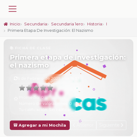
Inicio
Secundaria
Secundaria 1ero
Historia
I
Primera Etapa De Investigación: El Nazismo
📚 FICHA DE CLASE
Primera etapa de investigación:
el nazismo
6 de Febrero de 2025 a las 16:37
Promedio:
0
Número de valoraciones:
0
Tu calificación:
Sin calificar
Anterior
Siguiente
🎒 Agregar a mi Mochila