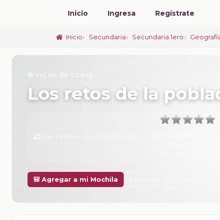
Inicio
Ingresa
Regístrate
Inicio
Secundaria
Secundaria 1ero
Geografí
📚 FICHA DE CLASE
Los retos de la pobla
Promedio:
0
6 de Febrero de 2025 a las 16:35
Número de valorac
Tu calificación:
Sin 
Anterior
Siguiente
🎒 Agregar a mi Mochila