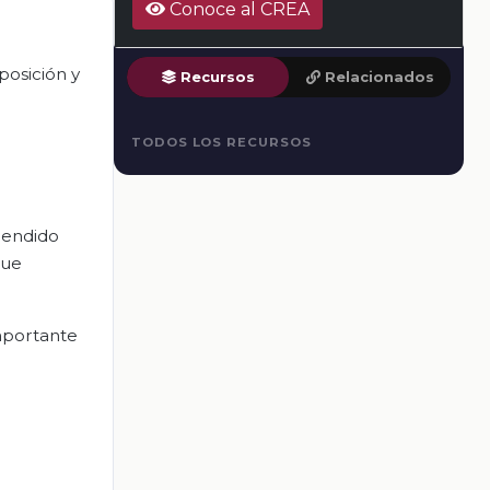
Conoce al CREA
posición y
Recursos
Relacionados
TODOS LOS RECURSOS
prendido
que
mportante