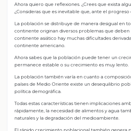
Ahora quiero que reflexiones. ¿Crees que exista al
¿Consideras que es inevitable que, ante el progreso 
La población se distribuye de manera desigual en to
continente originan diversos problemas que deben e
continente asiático hay muchas dificultades derivad
continente americano.
Ahora sabes que la población puede tener un crecim
permanece estable o su crecimiento es muy lento.
La población también varía en cuanto a composición y
países de Medio Oriente existe un desequilibrio pob
política demográfica.
Todas estas características tienen implicaciones am
rápidamente, la necesidad de alimentos y agua tamb
naturales y la degradación del medioambiente.
El rápido crecimiento poblacional también genera 