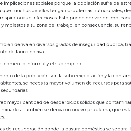
e implicaciones sociales porque la población sufre de estré
ica que muchos de ellos tengan problemas nutricionales, d
respiratorias e infecciosas. Esto puede derivar en implicac
y molestos a su zona del trabajo, en consecuencia, su ren
mbién deriva en diversos grados de inseguridad pública, trá
nto de fauna nociva.
el comercio informal y el subempleo.
ento de la población son la sobreexplotación y la contam
abitantes, se necesita mayor volumen de recursos para sati
 secundarias.
 vez mayor cantidad de desperdicios sólidos que contamina
iminarlos. También se deriva un nuevo problema, que es l
es.
as de recuperación donde la basura doméstica se separa, 