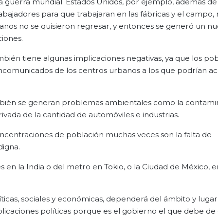
da guerra mundial. Estados Unidos, por ejemplo, además d
rabajadores para que trabajaran en las fábricas y el campo
anos no se quisieron regresar, y entonces se generó un n
ciones.
también tiene algunas implicaciones negativas, ya que los p
incomunicados de los centros urbanos a los que podrían ac
ambién se generan problemas ambientales como la contami
ivada de la cantidad de automóviles e industrias.
oncentraciones de población muchas veces son la falta de
digna.
es en la India o del metro en Tokio, o la Ciudad de México, 
íticas, sociales y económicas, dependerá del ámbito y lugar
plicaciones políticas porque es el gobierno el que debe de