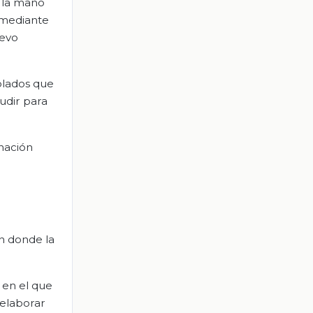
e la mano
, mediante
uevo
oblados que
udir para
nación
en donde la
 en el que
 elaborar