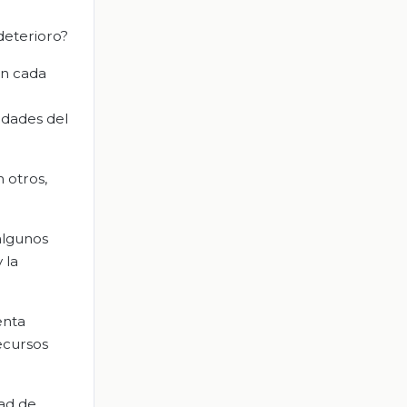
deterioro?
en cada
udades del
 otros,
 algunos
 la
enta
ecursos
dad de