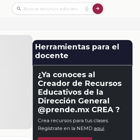
Herramientas para el
docente
¿Ya conoces al
Creador de Recursos
Educativos de la
Dirección General
@prende.mx CREA ?
Crea recursos para tus clases.
Regístrate en la NEMD
aquí
.