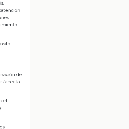
s,
esatención
iones
dimiento
nsito
inación de
sfacer la
n el
a
los