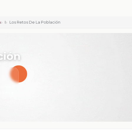
a
I
Los Retos De La Población
ción
iones:
0
calificar