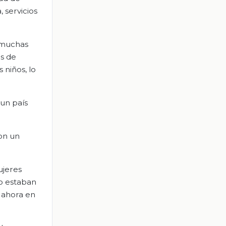
 servicios
e muchas
as de
 niños, lo
un país
con un
ujeres
no estaban
 ahora en