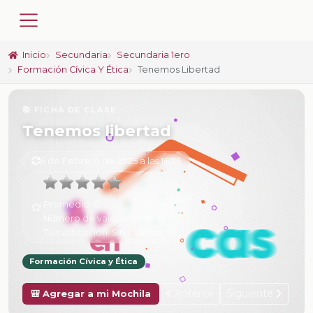
Inicio
Secundaria
Secundaria 1ero
Formación Cívica Y Ética
Tenemos Libertad
📚 FICHA DE CLASE
Tenemos libertad
6 de Febrero de 2025 a las 16:35
Promedio:
0
Número de valoraciones:
0
Tu calificación:
Sin calificar
Formación Cívica y Ética
Anterior
Siguiente
🎒 Agregar a mi Mochila