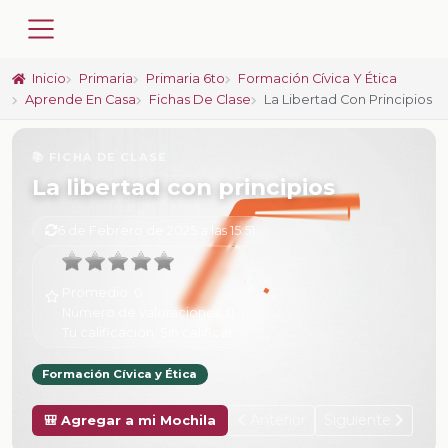
Inicio
Primaria
Primaria 6to
Formación Cívica Y Ética
Aprende En Casa
Fichas De Clase
La Libertad Con Principios
📚 FICHA DE CLASE
La libertad con principios
6 de Febrero de 2025 a las 15:51
Promedio:
0
Número de valoraciones:
0
Tu calificación:
Sin calificar
Formación Cívica y Ética
Anterior
Siguiente
🎒 Agregar a mi Mochila