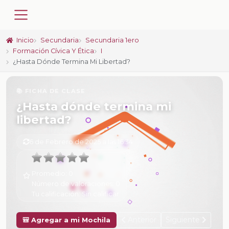
Inicio
Secundaria
Secundaria 1ero
Formación Cívica Y Ética
I
¿Hasta Dónde Termina Mi Libertad?
📚 FICHA DE CLASE
¿Hasta dónde termina mi
libertad?
6 de Febrero de 2025 a las 16:34
Promedio:
0
Número de valoraciones:
0
Tu calificación:
Sin calificar
Anterior
Siguiente
🎒 Agregar a mi Mochila