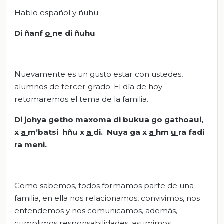
Hablo español y ñuhu.
Di ñanf
o
ne di ñuhu
Nuevamente es un gusto estar con ustedes,
alumnos de tercer grado. El día de hoy
retomaremos el tema de la familia.
Di johya getho maxoma di bukua go gathoaui,
x
a
m’batsi hñu x
a
di. Nuya ga x
a
hm
u
ra fadi
ra meni.
Como sabemos, todos formamos parte de una
familia, en ella nos relacionamos, convivimos, nos
entendemos y nos comunicamos, además,
cumplimos responsabilidades, asumimos