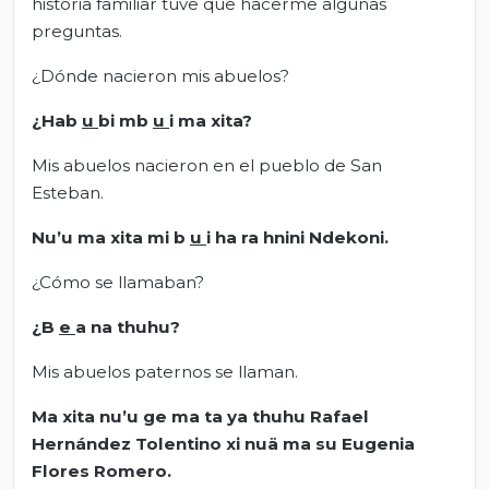
historia familiar tuve que hacerme algunas
preguntas.
¿Dónde nacieron mis abuelos?
¿Hab
u
bi mb
u
i ma xita?
Mis abuelos nacieron en el pueblo de San
Esteban.
Nu’u ma xita mi b
u
i ha ra hnini Ndekoni.
¿Cómo se llamaban?
¿B
e
a na thuhu?
Mis abuelos paternos se llaman.
Ma xita nu’u ge ma ta ya thuhu Rafael
Hernández Tolentino xi nuä ma su Eugenia
Flores Romero.