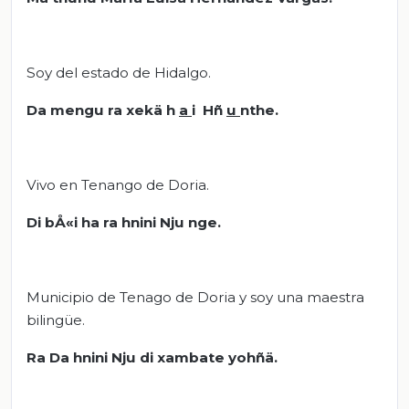
Soy del estado de Hidalgo.
Da mengu ra xekä h
a
i Hñ
u
nthe.
Vivo en Tenango de Doria.
Di bÅ«i ha ra hnini Nju nge.
Municipio de Tenago de Doria y soy una maestra
bilingüe.
Ra Da hnini Nju
di xambate yohñä.