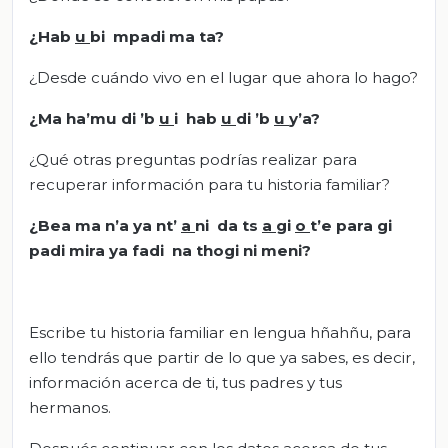
¿Hab
u
bi mpadi ma ta?
¿Desde cuándo vivo en el lugar que ahora lo hago?
¿Ma ha’mu di ’b
u
i hab
u
di ’b
u
y’a?
¿Qué otras preguntas podrías realizar para
recuperar información para tu historia familiar?
¿Bea ma n’a ya nt’
a
ni da ts
a
gi
o
t’e para gi
padi mira ya fadi na thogi ni meni?
Escribe tu historia familiar en lengua hñahñu, para
ello tendrás que partir de lo que ya sabes, es decir,
información acerca de ti, tus padres y tus
hermanos.