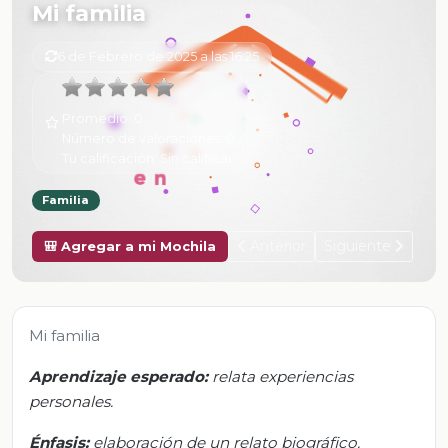
Mi familia
6 de Febrero de 2025 a las 16:25
Promedio:
0
Número de valoraciones:
0
Tu calificación:
Sin calificar
Familia
Anterior
Siguiente
🎒 Agregar a mi Mochila
Mi familia
Aprendizaje esperado:
relata experiencias
personales.
Énfasis:
elaboración de un relato biográfico.