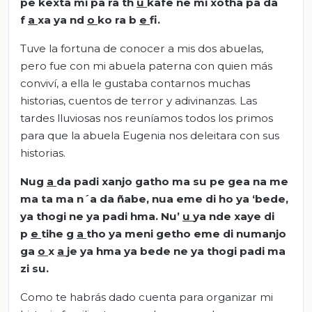
pe kexta mi pa ra th
u
kafe ne mi xotha pa da
f
a
xa ya nd
o
ko ra b
e
fi.
Tuve la fortuna de conocer a mis dos abuelas,
pero fue con mi abuela paterna con quien más
conviví, a ella le gustaba contarnos muchas
historias, cuentos de terror y adivinanzas. Las
tardes lluviosas nos reuníamos todos los primos
para que la abuela Eugenia nos deleitara con sus
historias.
Nug
a
da padi xanjo gatho ma su pe gea na me
ma ta ma n´a da ñabe, nua eme di ho ya ‘bede,
ya thogi ne ya padi hma. Nu’
u
ya nde xaye di
p
e
tihe g
a
tho ya meni getho eme di numanjo
ga
o
x
a
je ya hma ya bede ne ya thogi padi ma
zi su.
Como te habrás dado cuenta para organizar mi