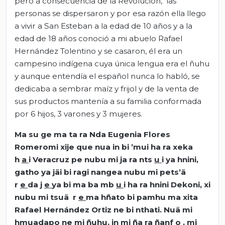
pero a consecuencia de la Revolución, las
personas se dispersaron y por esa razón ella llego
a vivir a San Esteban a la edad de 10 años y a la
edad de 18 años conoció a mi abuelo Rafael
Hernández Tolentino y se casaron, él era un
campesino indígena cuya única lengua era el ñuhu
y aunque entendía el español nunca lo habló, se
dedicaba a sembrar maíz y frijol y de la venta de
sus productos mantenía a su familia conformada
por 6 hijos, 3 varones y 3 mujeres.
Ma su ge ma ta ra Nda Eugenia Flores
Romeromi xije que nua in bi ’mui ha ra xeka
h
a
i Veracruz pe nubu mi ja ra nts
u
i ya hnini,
gatho ya jäi bi ragi nangea nubu mi pets’ä
r
e
da j
e
ya bi ma ba mb
u
i ha ra hnini Dekoni, xi
nubu mi tsuä r
e
ma hñato bi pamhu ma xita
Rafael Hernández Ortiz ne bi nthati. Nuä mi
hmuadapo ne mi ñuhu, in mi ña ra ñanf
o
, mi