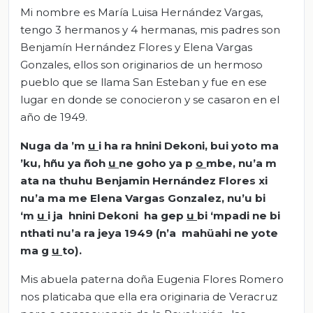
Mi nombre es María Luisa Hernández Vargas,
tengo 3 hermanos y 4 hermanas, mis padres son
Benjamín Hernández Flores y Elena Vargas
Gonzales, ellos son originarios de un hermoso
pueblo que se llama San Esteban y fue en ese
lugar en donde se conocieron y se casaron en el
año de 1949.
Nuga da ’m
u
i ha ra hnini Dekoni, bui yoto ma
’ku, hñu ya ñoh
u
ne goho ya p
o
mbe, nu’a m
ata na thuhu Benjamin Hernández Flores xi
nu’a ma me Elena Vargas Gonzalez, nu’u bi
‘m
u
i ja hnini Dekoni ha gep
u
bi ‘mpadi ne bi
nthati nu’a ra jeya 1949 (n’a mahüahi ne yote
ma g
u
to).
Mis abuela paterna doña Eugenia Flores Romero
nos platicaba que ella era originaria de Veracruz