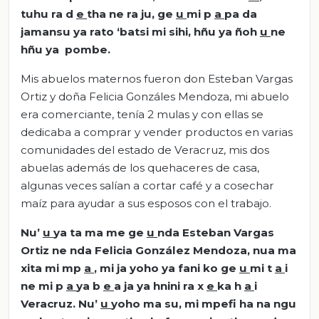
tuhu ra d
e
tha ne ra ju, ge
u
mi p
a
pa da
jamansu ya rato ‘batsi mi sihi, hñu ya ñoh
u
ne
hñu ya pombe.
Mis abuelos maternos fueron don Esteban Vargas
Ortiz y doña Felicia Gonzáles Mendoza, mi abuelo
era comerciante, tenía 2 mulas y con ellas se
dedicaba a comprar y vender productos en varias
comunidades del estado de Veracruz, mis dos
abuelas además de los quehaceres de casa,
algunas veces salían a cortar café y a cosechar
maíz para ayudar a sus esposos con el trabajo.
Nu’
u
ya ta ma me ge
u
nda Esteban Vargas
Ortiz ne nda Felicia González Mendoza, nua ma
xita mi mp
a
, mi ja yoho ya fani ko ge
u
mi t
a
i
ne mi p
a
ya b
e
a ja ya hnini ra x
e
ka h
a
i
Veracruz. Nu’
u
yoho ma su, mi mpefi ha na ngu