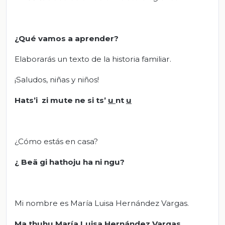
¿Qué vamos a aprender?
Elaborarás un texto de la historia familiar.
¡Saludos, niñas y niños!
Hats’i zi mute ne si ts’
u
nt
u
¿Cómo estás en casa?
¿
Beä gi hathoju ha ni ngu?
Mi nombre es María Luisa Hernández Vargas.
Ma thuhu María Luisa Hernández Vargas.