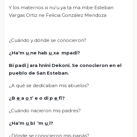
Y los maternos xi nu’u ya ta ma mbe Esteban
Vargas Ortiz ne Felicia González Mendoza
¿Cuándo y dónde se conocieron?
¿Ha’m
u
ne hab
u
xa mpadi?
Bi padi j ara hnini Dekoni. Se conocieron en el
pueblo de San Esteban.
¿A qué se dedicaban mis abuelos?
¿B
e
a
o
t’ e o di p
e
fi?
¿Cuándo nacieron mis padres?
¿Ha’m
u
bi ’m
u
i?
¿Dónde se conocieron mis papás?