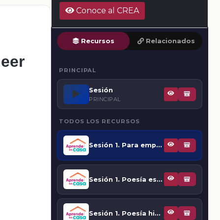
Conoce al CREA
Recursos
Relacionados
leer
PRINCIPAL
Sesión
▶️
🎒
PRINCIPAL
TODOS LOS RECURSOS
Sesión 1. Para empezar
🎒
Sesión 1. Poesía española
🎒
Sesión 1. Poesía hispanoamericana
🎒