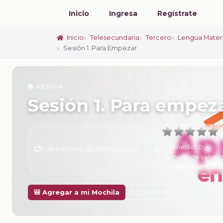
Inicio
Ingresa
Regístrate
Inicio
Telesecundaria
Tercero
Lengua Mater
Sesión 1. Para Empezar
📚 SESIÓN
Sesión 1. Para empez
Promedio:
0
6 de Febrero de 2025 a las 16:22
Número de valorac
Tu calificación:
Sin 
Siguiente
🎒 Agregar a mi Mochila