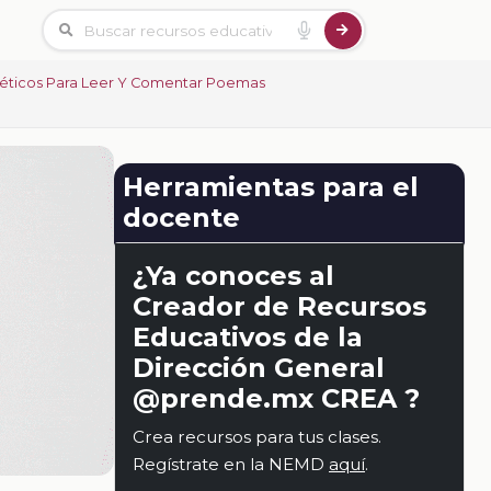
oéticos Para Leer Y Comentar Poemas
Herramientas para el
docente
¿Ya conoces al
Creador de Recursos
Educativos de la
Dirección General
@prende.mx CREA ?
Crea recursos para tus clases.
Regístrate en la NEMD
aquí
.