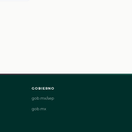
GOBIERNO
gob.mx/sep
gob.mx