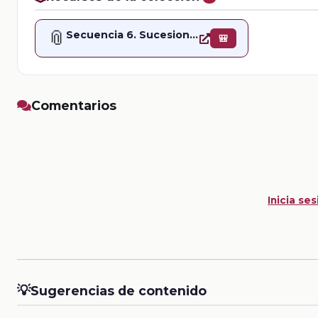
📎
Secuencia 6. Sucesiones numéricas y expresiones equivalentes
🎒
Comentarios
Inicia ses
💡
Sugerencias de contenido