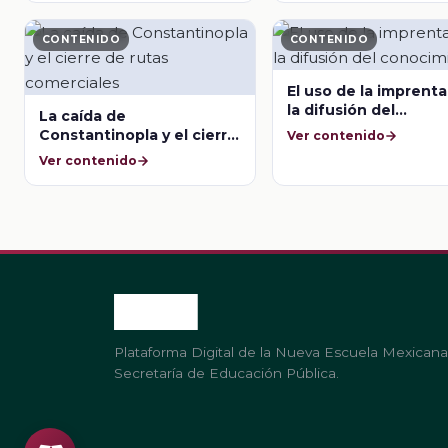
CONTENIDO
CONTENIDO
El uso de la imprenta
la difusión del
La caída de
conocimiento
Constantinopla y el cierre
Ver contenido
de rutas comerciales
Ver contenido
Plataforma Digital de la Nueva Escuela Mexicana
Secretaría de Educación Pública.