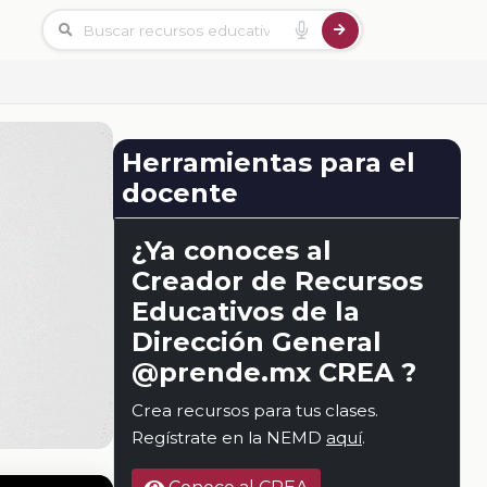
Herramientas para el
docente
¿Ya conoces al
Creador de Recursos
Educativos de la
Dirección General
@prende.mx CREA ?
Crea recursos para tus clases.
Regístrate en la NEMD
aquí
.