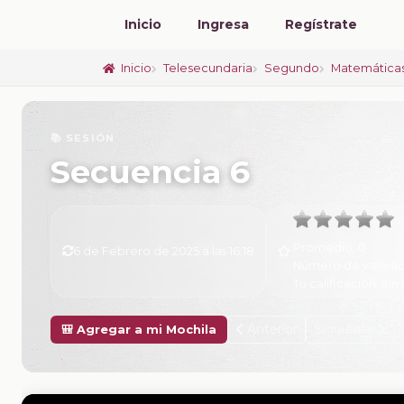
Inicio
Ingresa
Regístrate
Inicio
Telesecundaria
Segundo
Matemática
📚 SESIÓN
Secuencia 6
Promedio:
0
6 de Febrero de 2025 a las 16:18
Número de valorac
Tu calificación:
Sin 
Anterior
Siguiente
🎒 Agregar a mi Mochila