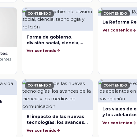
CONTENIDO
CONTENIDO
La Reforma Re
Ver contenido
Forma de gobierno,
división social, ciencia,
tecnología y religión
Ver contenido
ntes
centes
CONTENIDO
CONTENIDO
a
Los viajes de 
y los adelantos
El impacto de las nuevas
navegación
tecnologías: los avances
Ver contenido
de la ciencia y los medios
Ver contenido
de comunicación