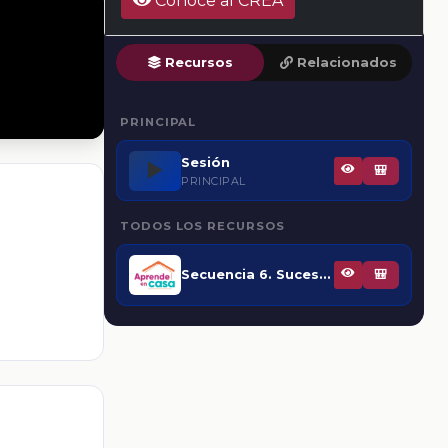
Conoce al CREA
Recursos
Relacionados
PRINCIPAL
Sesión
▶️
🎒
PRINCIPAL
TODOS LOS RECURSOS
Secuencia 6. Sucesiones numéricas y expresiones equivalentes
🎒