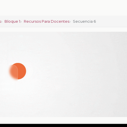
s
Bloque 1
Recursos Para Docentes
Secuencia 6
iones:
0
calificar