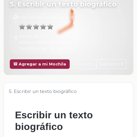
5. Escribir un texto biográfico
6 de Febrero de 2025 a las 16:17
Promedio:
0
Número de valoraciones:
0
Tu calificación:
Sin calificar
Anterior
Siguiente
🎒 Agregar a mi Mochila
5. Escribir un texto biográfico
Escribir un texto
biográfico