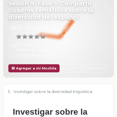
Sesión 9. Fase 5: Compartir
cuadros temáticos sobre la
diversidad del español
6 de Febrero de 2025 a las 16:17
Promedio:
0
Número de valoraciones:
0
Tu calificación:
Sin calificar
Anterior
Siguiente
🎒 Agregar a mi Mochila
3. . Investigar sobre la diversidad lingüística
Investigar sobre la