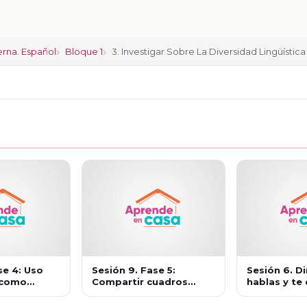
rna. Español
Bloque 1
3. Investigar Sobre La Diversidad Lingüística
se 4: Uso
Sesión 9. Fase 5:
Sesión 6. 
 como
Compartir cuadros
hablas y te 
omunicación
temáticos sobre la
quién anda
l
diversidad del español