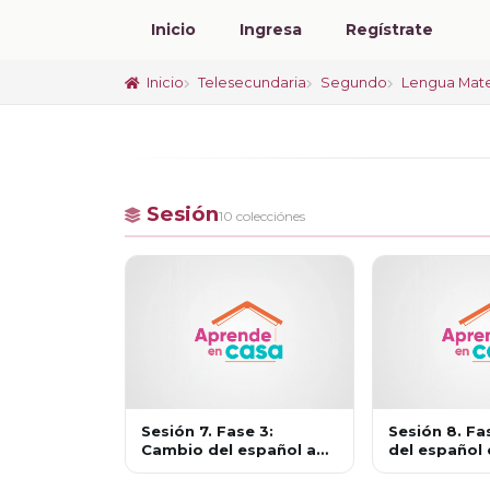
Inicio
Ingresa
Regístrate
Inicio
Telesecundaria
Segundo
Lengua Mate
Sesión
10 colecciónes
Sesión 7. Fase 3:
Sesión 8. Fa
Cambio del español a
del español
través del tiempo
lengua de c
internaciona