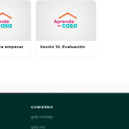
ara empezar
Sesión 10. Evaluación
GOBIERNO
gob.mx/sep
gob.mx