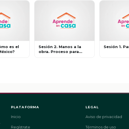
ómo es el
Sesión 2. Manos a la
Sesión 1. P
México?
obra. Proceso para
investigar sobre la
diversidad lingüística
PLATAFORMA
LEGAL
Inicio
Aviso de privacidad
.
Regístrate
Términos de uso