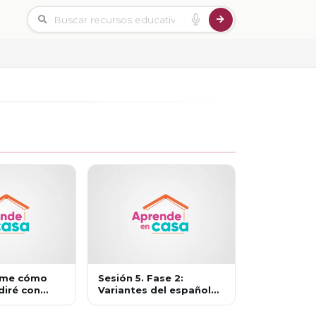
Dime cómo
Sesión 5. Fase 2:
diré con
Variantes del español
s
entre distintos grupos
sociales