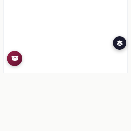
Recursos de la colección
1
📎
Sesión 1. Para empezar
🎒