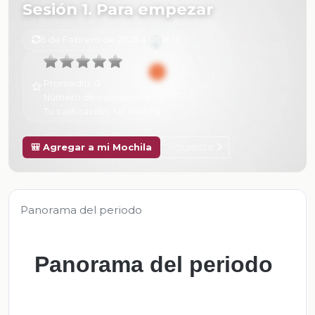
Sesión 1. Para empezar
6 de Febrero de 2025 a las 16:16
Promedio:
0
Número de valoraciones:
0
Tu calificación:
Sin calificar
Siguiente
🎒 Agregar a mi Mochila
Panorama del periodo
Panorama del periodo