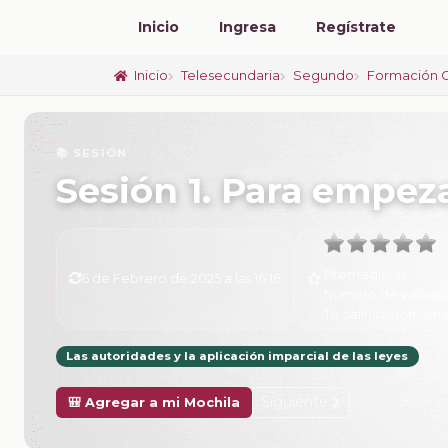
Inicio
Ingresa
Regístrate
Inicio
Telesecundaria
Segundo
Formación Ci
📚 SESIÓN
Sesión 1. Para empez
Promedio:
0
6 de Febrero de 2025 a las 16:16
Número de valorac
Tu calificación:
Sin 
Las autoridades y la aplicación imparcial de las leyes
Siguiente
🎒 Agregar a mi Mochila