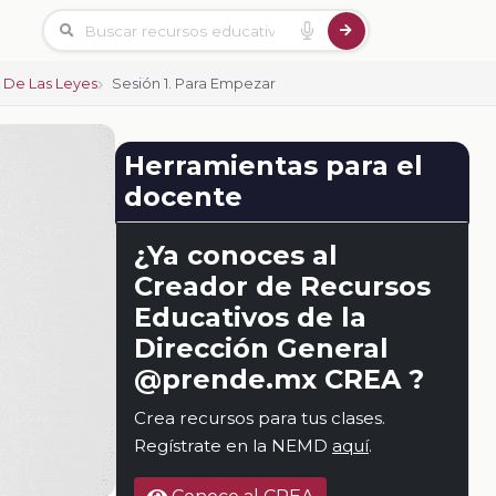
l De Las Leyes
Sesión 1. Para Empezar
Herramientas para el
docente
¿Ya conoces al
Creador de Recursos
Educativos de la
Dirección General
@prende.mx CREA ?
Crea recursos para tus clases.
Regístrate en la NEMD
aquí
.