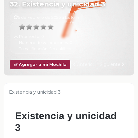
32. Existencia y unicidad 3
6 de Febrero de 2025 a las 16:14
Promedio:
0
Número de valoraciones:
0
Tu calificación:
Sin calificar
Anterior
Siguiente
🎒 Agregar a mi Mochila
Existencia y unicidad 3
Existencia y unicidad
3