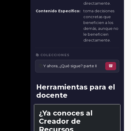
directamente.
Contenido Específico:
toma decisiones
concretas que
beneficien a los
demás, aunque no
le beneficien
directamente.
📚 COLECCIONES
📚
Y ahora, ¿Qué sigue? parte II
🎒
Herramientas para el
docente
¿Ya conoces al
Creador de
Recursos