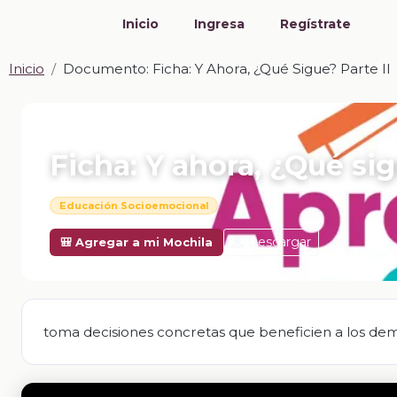
Inicio
Ingresa
Regístrate
Inicio
Documento: Ficha: Y Ahora, ¿Qué Sigue? Parte II
📎 DOCUMENTO · DOCX
Ficha: Y ahora, ¿Qué sig
Educación Socioemocional
Descargar
🎒 Agregar a mi Mochila
toma decisiones concretas que beneficien a los dem