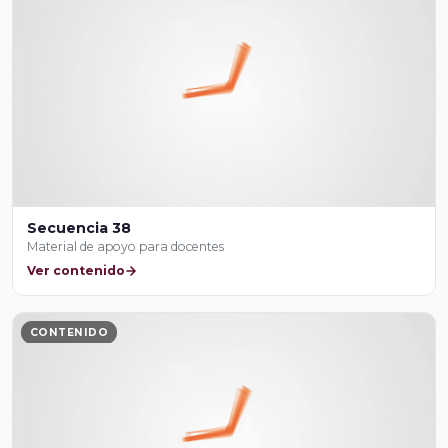
Secuencia 38
Material de apoyo para docentes
Ver contenido
CONTENIDO