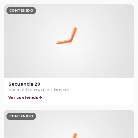
CONTENIDO
Secuencia 29
Material de apoyo para docentes
Ver contenido
CONTENIDO