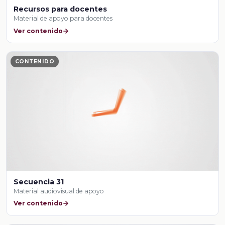
Recursos para docentes
Material de apoyo para docentes
Ver contenido
CONTENIDO
Secuencia 31
Material audiovisual de apoyo
Ver contenido