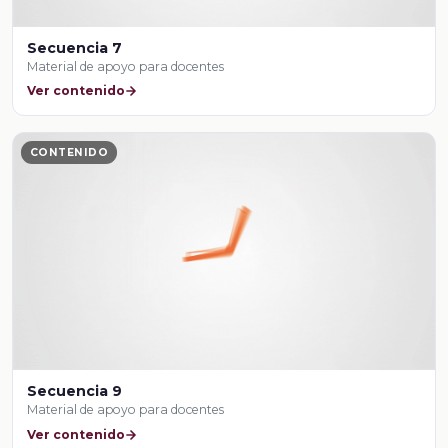
Secuencia 7
Material de apoyo para docentes
Ver contenido
CONTENIDO
Secuencia 9
Material de apoyo para docentes
Ver contenido