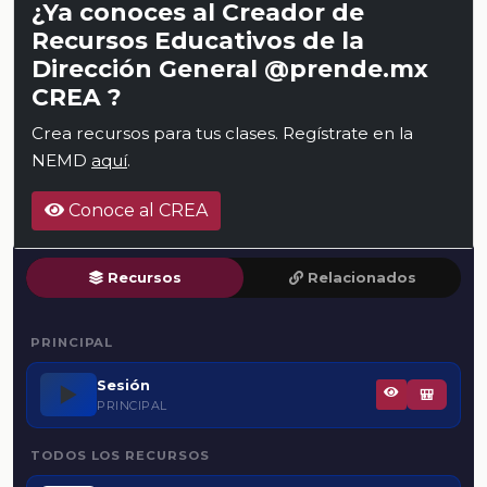
¿Ya conoces al Creador de
Recursos Educativos de la
Dirección General @prende.mx
CREA ?
Crea recursos para tus clases. Regístrate en la
NEMD
aquí
.
Conoce al CREA
Recursos
Relacionados
PRINCIPAL
Sesión
▶️
🎒
PRINCIPAL
TODOS LOS RECURSOS