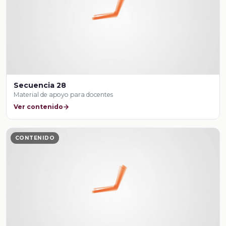
Secuencia 28
Material de apoyo para docentes
Ver contenido
CONTENIDO