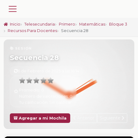
Inicio
Telesecundaria
Primero
Matemáticas
Bloque 3
Recursos Para Docentes
Secuencia 28
📚 SESIÓN
Secuencia 28
6 de Febrero de 2025 a las 16:14
Promedio:
0
Número de valoraciones:
0
Tu calificación:
Sin calificar
Anterior
Siguiente
🎒 Agregar a mi Mochila