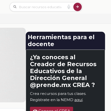
Herramientas para el
docente
¿Ya conoces al
Creador de Recursos
Educativos de la
Dirección General
@prende.mx CREA ?
Crea recursos para tus clases.
Regístrate en la NEMD
aquí
.