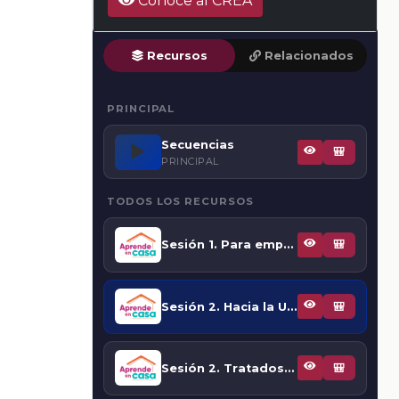
Conoce al CREA
Recursos
Relacionados
PRINCIPAL
Secuencias
▶️
🎒
PRINCIPAL
TODOS LOS RECURSOS
Sesión 1. Para empezar
🎒
Sesión 2. Hacia la Unión Europea
🎒
Sesión 2. Tratados de la unión Europea
🎒