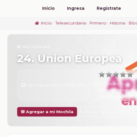
Inicio
Ingresa
Regístrate
Inicio
Telesecundaria
Primero
Historia
Blo
📚 SECUENCIAS
24. Unión Europea
Promedio:
0
6 de Febrero de 2025 a las 16:12
Número de valorac
Tu calificación:
Sin 
Anterior
Siguiente
🎒 Agregar a mi Mochila