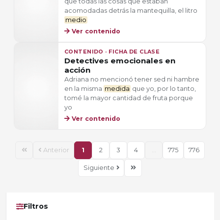
que todas las cosas que estaban
acomodadas detrás la mantequilla, el litro
medio
Ver contenido
CONTENIDO · FICHA DE CLASE
Detectives emocionales en
acción
Adriana no mencionó tener sed ni hambre
en la misma
medida
que yo, por lo tanto,
tomé la mayor cantidad de fruta porque
yo
Ver contenido
Anterior
1
2
3
4
...
775
776
Siguiente
Filtros