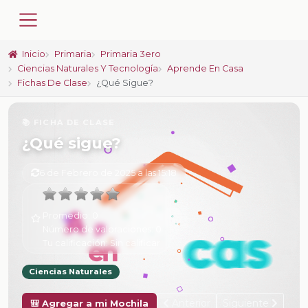
Inicio
Primaria
Primaria 3ero
Ciencias Naturales Y Tecnología
Aprende En Casa
Fichas De Clase
¿Qué Sigue?
📚 FICHA DE CLASE
¿Qué sigue?
6 de Febrero de 2025 a las 15:18
Promedio:
0
Número de valoraciones:
0
Tu calificación:
Sin calificar
Ciencias Naturales
Anterior
Siguiente
🎒 Agregar a mi Mochila