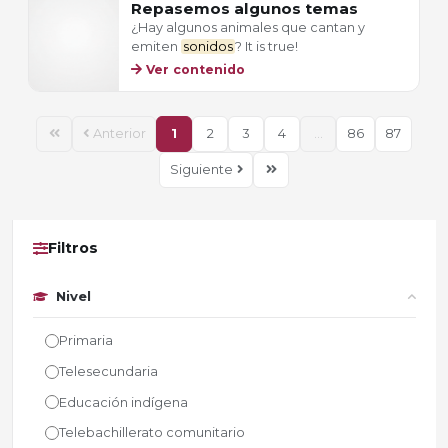
Repasemos algunos temas
¿Hay algunos animales que cantan y
emiten
sonidos
? It is true!
Ver contenido
Anterior
1
2
3
4
...
86
87
Siguiente
Filtros
Nivel
Primaria
Telesecundaria
Educación indígena
Telebachillerato comunitario