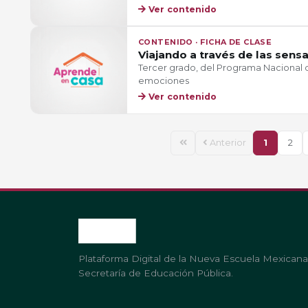
Ver contenido
CONTENIDO · FICHA DE CLASE
Viajando a través de las sens
Tercer grado, del Programa Nacional
emociones
Ver contenido
Anterior
1
2
Plataforma Digital de la Nueva Escuela Mexicana
Secretaría de Educación Pública.