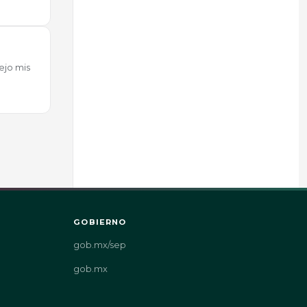
ejo mis
GOBIERNO
gob.mx/sep
gob.mx