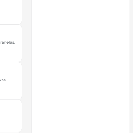
ranelas,
o te