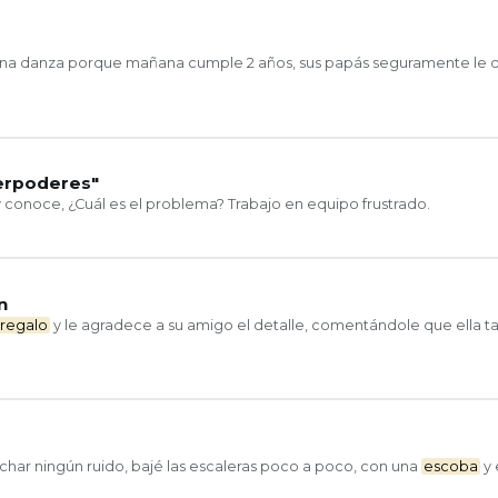
 una danza porque mañana cumple 2 años, sus papás seguramente le 
erpoderes"
 conoce, ¿Cuál es el problema? Trabajo en equipo frustrado.
n
regalo
y le agradece a su amigo el detalle, comentándole que ella 
har ningún ruido, bajé las escaleras poco a poco, con una
escoba
y 