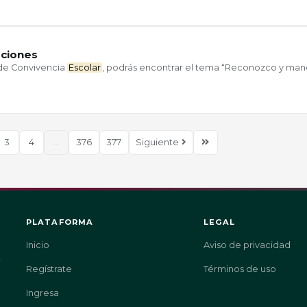
aciones
 de Convivencia
Escolar
, podrás encontrar el tema “Reconozco y man
3
4
...
376
377
Siguiente
PLATAFORMA
LEGAL
Inicio
Aviso de privacidad
.
Regístrate
Términos de uso
Ingresa