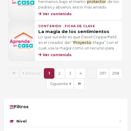
hermanos, bajo el manto
protector
de los
padres y abuelos, era lo más amado
Ver contenido
CONTENIDO · FICHA DE CLASE
La magia de los sentimientos
Lo que sucede es que David Copperfield
es el creador del “
Proyecto
Magia” con el
cual, usa la magia como un recurso para
Ver contenido
Anterior
1
2
3
4
...
297
298
Siguiente
Filtros
Nivel