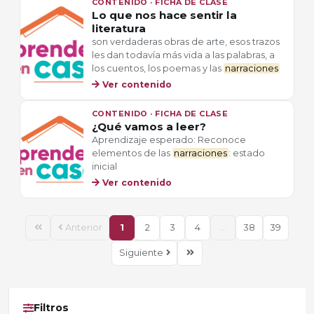
CONTENIDO · FICHA DE CLASE
Lo que nos hace sentir la
literatura
son verdaderas obras de arte, esos trazos
les dan todavía más vida a las palabras, a
los cuentos, los poemas y las
narraciones
Ver contenido
CONTENIDO · FICHA DE CLASE
¿Qué vamos a leer?
Aprendizaje esperado: Reconoce
elementos de las
narraciones
: estado
inicial
Ver contenido
Anterior
1
2
3
4
...
38
39
Siguiente
Filtros