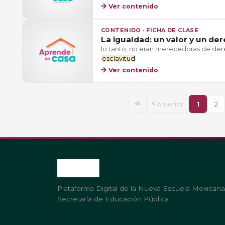
Ver contenido
CONTENIDO · FICHA DE CLASE
La igualdad: un valor y un de
lo tanto, no eran merecedoras de dere
esclavitud
Ver contenido
Anterior
1
2
Plataforma Digital de la Nueva Escuela Mexicana
Secretaría de Educación Pública.