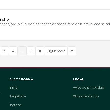
recho
chos, por lo cual podían ser esclavizadas.Pero en la actualidad se sa
3
4
...
10
11
Siguiente
PLATAFORMA
LEGAL
Inicio
Aviso de privacidad
.
Regístrate
Términos de uso
Ingresa