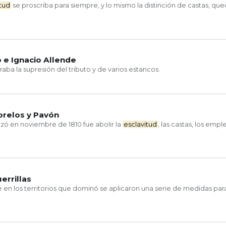
itud
se proscriba para siempre, y lo mismo la distinción de castas, q
 e Ignacio Allende
raba la supresión del tributo y de varios estancos.
orelos y Pavón
izó en noviembre de 1810 fue abolir la
esclavitud
, las castas, los empl
errillas
en los territorios que dominó se aplicaron una serie de medidas para