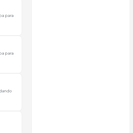
ba para
ba para
uedando
.