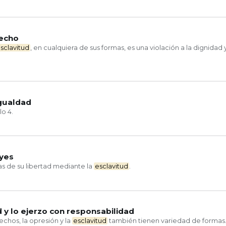
recho
sclavitud
, en cualquiera de sus formas, es una violación a la dignidad 
igualdad
lo 4.
eyes
s de su libertad mediante la
esclavitud
.
d y lo ejerzo con responsabilidad
echos, la opresión y la
esclavitud
también tienen variedad de formas