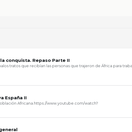
 la conquista. Repaso Parte II
alos tratos que recibían las personas que trajeron de África para trabaj
a España II
oblación Africana.https://www.youtube.com/watch?
general