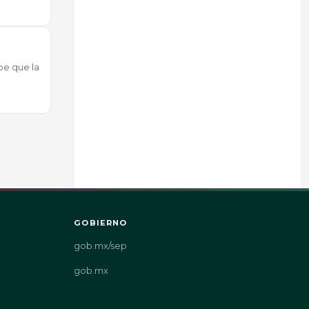
be que la
GOBIERNO
gob.mx/sep
gob.mx