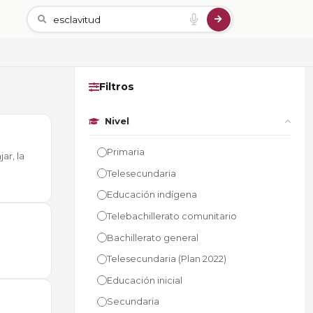
Filtros
Nivel
Primaria
ar, la
Telesecundaria
Educación indígena
Telebachillerato comunitario
Bachillerato general
Telesecundaria (Plan 2022)
Educación inicial
Secundaria