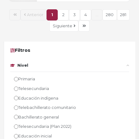
Anterior
1
2
3
4
...
280
281
Siguiente
Filtros
Nivel
Primaria
Telesecundaria
Educación indígena
Telebachillerato comunitario
Bachillerato general
Telesecundaria (Plan 2022)
Educación inicial