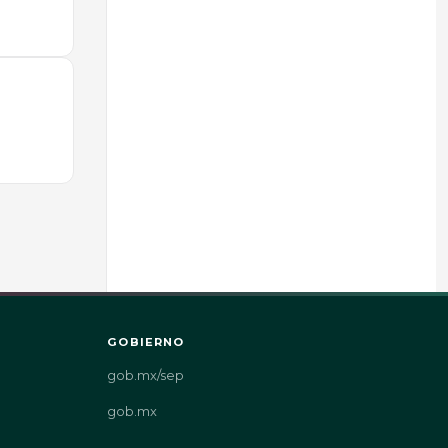
n
GOBIERNO
gob.mx/sep
gob.mx