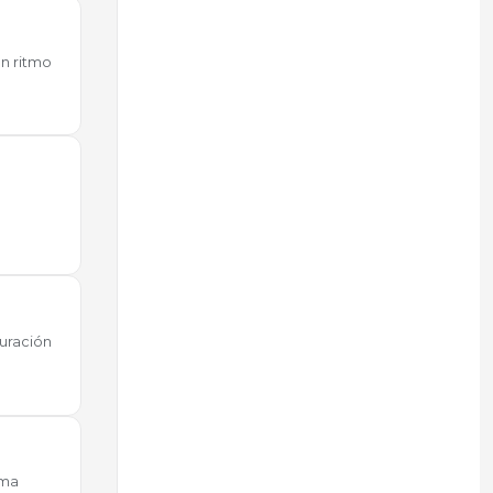
n ritmo
a
duración
rma