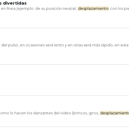
 divertidas
en línea (ejemplo: de su posición neutral,
desplazamiento
con los pi
del pulso, en ocasiones será lento y en otras será más rápido, en esta
.
mo lo hacen los danzantes del video (brincos, giros,
desplazamient