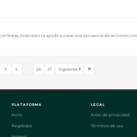
con líneas, todo esto te ayudó a crear una secuencia de acciones co
3
4
...
26
27
Siguiente
PLATAFORMA
LEGAL
Inicio
Aviso de privacidad
.
Regístrate
Términos de uso
Ingresa