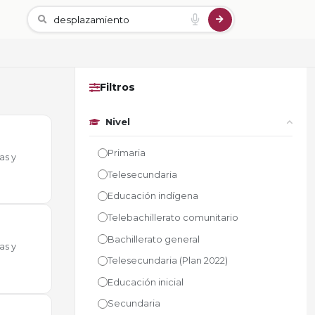
Filtros
Nivel
Primaria
as y
Telesecundaria
Educación indígena
Telebachillerato comunitario
Bachillerato general
as y
Telesecundaria (Plan 2022)
Educación inicial
Secundaria