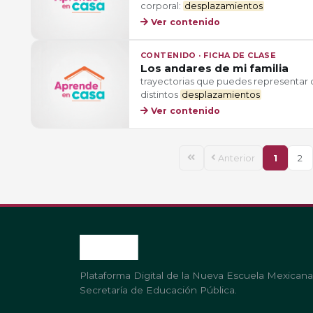
corporal:
desplazamientos
Ver contenido
CONTENIDO · FICHA DE CLASE
Los andares de mi familia
trayectorias que puedes representar 
distintos
desplazamientos
Ver contenido
Anterior
1
2
Plataforma Digital de la Nueva Escuela Mexicana
Secretaría de Educación Pública.