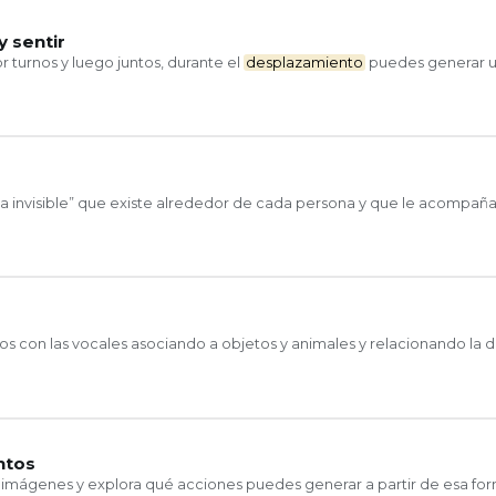
y sentir
r turnos y luego juntos, durante el
desplazamiento
puedes generar u
ja invisible” que existe alrededor de cada persona y que le acompañ
gos con las vocales asociando a objetos y animales y relacionando la 
ntos
s imágenes y explora qué acciones puedes generar a partir de esa fo