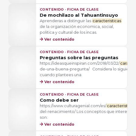
CONTENIDO · FICHA DE CLASE
De mochilazo al Tahuantinsuyo
Aprenderas a distinguir las
caracteristicas
de la organización economica, social,
politica y cultural de los incas.
Ver contenido
CONTENIDO · FICHA DE CLASE
Preguntas sobre las preguntas
https://ideasqueinspiran.com/2018/03/22/
caracter
de-una-buena-pregunta/ Considera lo siguiente
cuando plantees una
Ver contenido
CONTENIDO · FICHA DE CLASE
Como debe ser
https://www.culturagenial.com/es/
caracteristicas
del-renacimiento/ Los conceptos que interesan
son:
Ver contenido