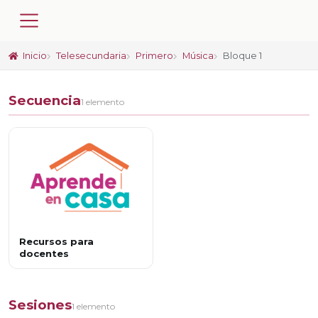
Inicio
Telesecundaria
Primero
Música
Bloque 1
Secuencia
1 elemento
Recursos para
docentes
Sesiones
1 elemento