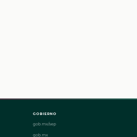
GOBIERNO
gob.mx/sep
gob.mx