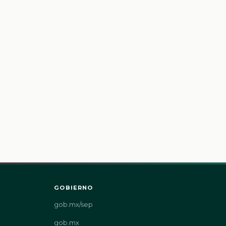
GOBIERNO
gob.mx/sep
gob.mx