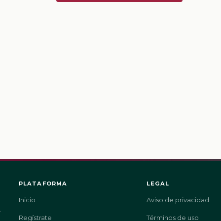
PLATAFORMA
LEGAL
Inicio
Aviso de privacidad
.
Regístrate
Términos de uso