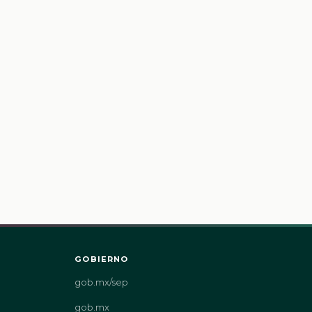
GOBIERNO
gob.mx/sep
gob.mx