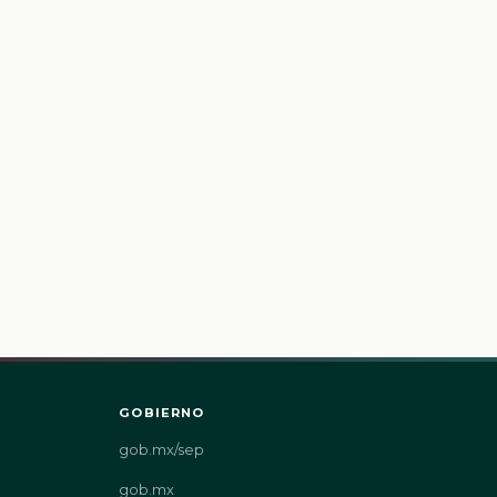
GOBIERNO
gob.mx/sep
gob.mx