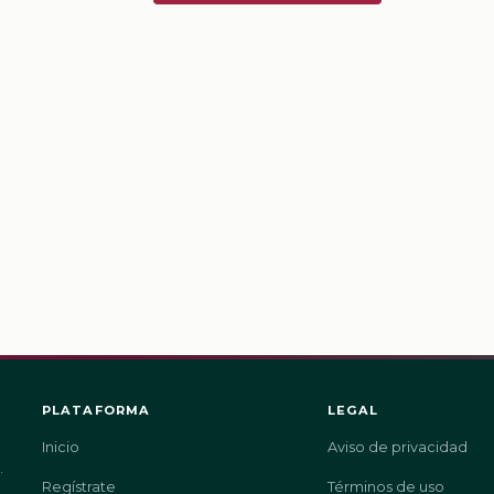
PLATAFORMA
LEGAL
Inicio
Aviso de privacidad
.
Regístrate
Términos de uso